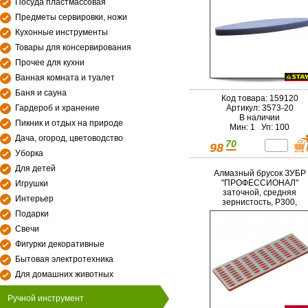
Посуда пластмассовая
Предметы сервировки, ножи
Кухонные инструменты
Товары для консервирования
Прочее для кухни
Ванная комната и туалет
Баня и сауна
Код товара: 159120
Гардероб и хранение
Артикул: 3573-20
В наличии
Пикник и отдых на природе
Мин: 1 Уп: 100
Дача, огород, цветоводство
70
98
Уборка
Для детей
Алмазный брусок ЗУБР
"ПРОФЕССИОНАЛ"
Игрушки
заточной, средняя
Интерьер
зернистость, Р300,
50х150мм
Подарки
Свечи
Фигурки декоративные
Бытовая электротехника
Для домашних животных
Ручной инструмент