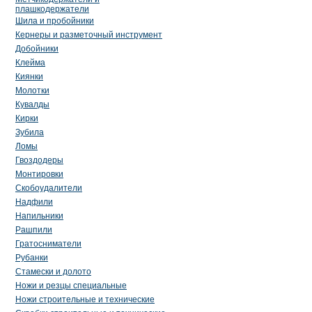
плашкодержатели
Шила и пробойники
Кернеры и разметочный инструмент
Добойники
Клейма
Киянки
Молотки
Кувалды
Кирки
Зубила
Ломы
Гвоздодеры
Монтировки
Скобоудалители
Надфили
Напильники
Рашпили
Гратосниматели
Рубанки
Стамески и долото
Ножи и резцы специальные
Ножи строительные и технические