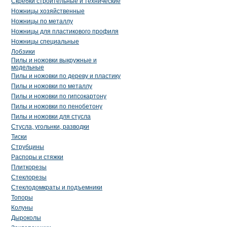
Скребки строительные и технические
Ножницы хозяйственные
Ножницы по металлу
Ножницы для пластикового профиля
Ножницы специальные
Лобзики
Пилы и ножовки выкружные и
модельные
Пилы и ножовки по дереву и пластику
Пилы и ножовки по металлу
Пилы и ножовки по гипсокартону
Пилы и ножовки по пенобетону
Пилы и ножовки для стусла
Стусла, угольнки, разводки
Тиски
Струбцины
Распоры и стяжки
Плиткорезы
Стеклорезы
Стеклодомкраты и подъемники
Топоры
Колуны
Дыроколы