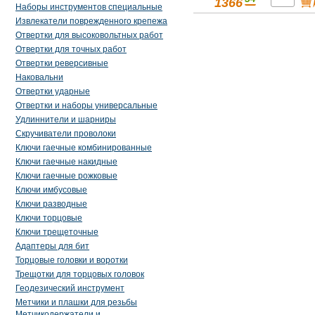
1366
Наборы инструментов специальные
Извлекатели поврежденного крепежа
Отвертки для высоковольтных работ
Отвертки для точных работ
Отвертки реверсивные
Наковальни
Отвертки ударные
Отвертки и наборы универсальные
Удлиннители и шарниры
Скручиватели проволоки
Ключи гаечные комбинированные
Ключи гаечные накидные
Ключи гаечные рожковые
Ключи имбусовые
Ключи разводные
Ключи торцовые
Ключи трещеточные
Адаптеры для бит
Торцовые головки и воротки
Трещотки для торцовых головок
Геодезический инструмент
Метчики и плашки для резьбы
Метчикодержатели и