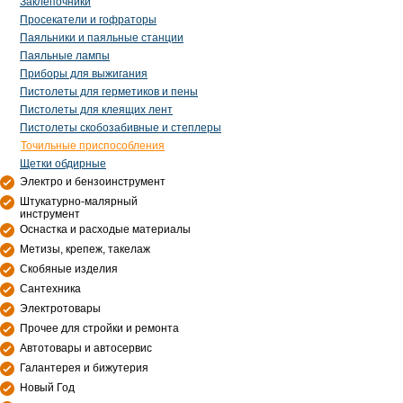
Заклепочники
Просекатели и гофраторы
Паяльники и паяльные станции
Паяльные лампы
Приборы для выжигания
Пистолеты для герметиков и пены
Пистолеты для клеящих лент
Пистолеты скобозабивные и степлеры
Точильные приспособления
Щетки обдирные
Электро и бензоинструмент
Штукатурно-малярный
инструмент
Оснастка и расходые материалы
Метизы, крепеж, такелаж
Скобяные изделия
Сантехника
Электротовары
Прочее для стройки и ремонта
Автотовары и автосервис
Галантерея и бижутерия
Новый Год