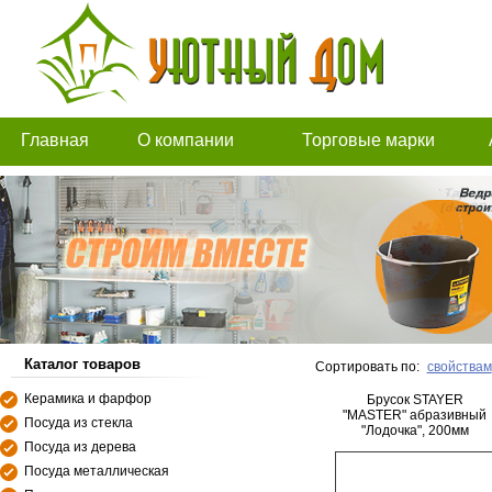
Главная
О компании
Торговые марки
Каталог товаров
Сортировать по:
свойствам
Керамика и фарфор
Брусок STAYER
"MASTER" абразивный
Посуда из стекла
"Лодочка", 200мм
Посуда из дерева
Посуда металлическая