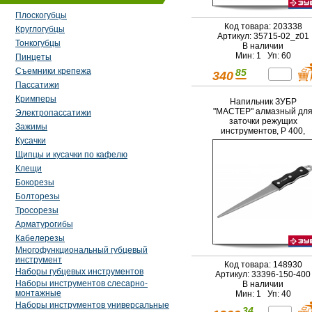
Плоскогубцы
Код товара: 203338
Круглогубцы
Артикул: 35715-02_z01
Тонкогубцы
В наличии
Мин: 1 Уп: 60
Пинцеты
Съемники крепежа
85
340
Пассатижи
Кримперы
Напильник ЗУБР
"МАСТЕР" алмазный дл
Электропассатижи
заточки режущих
Зажимы
инструментов, P 400,
Кусачки
150мм
Щипцы и кусачки по кафелю
Клещи
Бокорезы
Болторезы
Тросорезы
Арматурогибы
Кабелерезы
Многофункциональный губцевый
инструмент
Код товара: 148930
Наборы губцевых инструментов
Артикул: 33396-150-400
Наборы инструментов слесарно-
В наличии
монтажные
Мин: 1 Уп: 40
Наборы инструментов универсальные
34