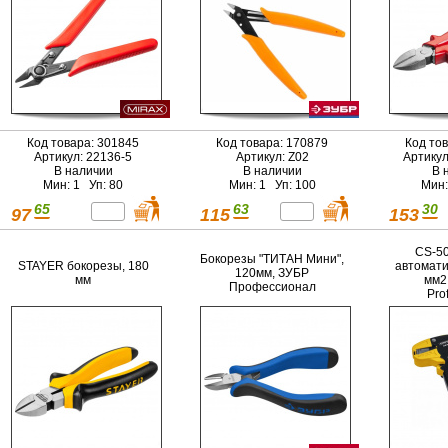
Код товара: 301845
Код товара: 170879
Код то
Артикул: 22136-5
Артикул: Z02
Артикул
В наличии
В наличии
В 
Мин: 1 Уп: 80
Мин: 1 Уп: 100
Мин:
65
63
30
97
115
153
CS-50
Бокорезы "ТИТАН Мини",
STAYER бокорезы, 180
автоматич
120мм, ЗУБР
мм
мм2
Профессионал
Pro