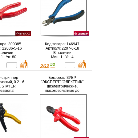
вара: 309385
Код товара: 146947
: 22036-5-16
Артикул: 2207-6-18
наличии
В наличии
 1 Уп: 80
Мин: 1 Уп: 4
52
262
 стриппер
Бокорезы ЗУБР
еский, 0.2 - 6
"ЭКСПЕРТ" "ЭЛЕКТРИК"
, STAYER
диэлектрические,
fessional
высоковольтные до
~1000В, 160мм