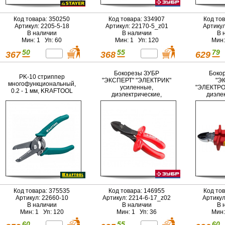
Код товара: 350250
Код товара: 334907
Код то
Артикул: 2205-5-18
Артикул: 22170-5_z01
Артику
В наличии
В наличии
В 
Мин: 1 Уп: 60
Мин: 1 Уп: 120
Мин:
50
55
79
367
368
629
Бокорезы ЗУБР
Боко
PK-10 стриппер
"ЭКСПЕРТ" "ЭЛЕКТРИК"
"Э
многофункциональный,
усиленные,
"ЭЛЕКТР
0.2 - 1 мм, KRAFTOOL
диэлектрические,
диэле
высоковольтные до
двухко
~1000В, 170мм
ру
высоко
~100
Код товара: 375535
Код товара: 146955
Код то
Артикул: 22660-10
Артикул: 2214-6-17_z02
Артикул
В наличии
В наличии
В 
Мин: 1 Уп: 120
Мин: 1 Уп: 36
Мин:
60
55
60