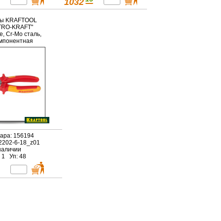
1032
зы KRAFTOOL
TRO-KRAFT"
, Cr-Mo сталь,
мпонентная
коятка,
ированное
тие, 180мм
вара: 156194
 2202-6-18_z01
наличии
 1 Уп: 48