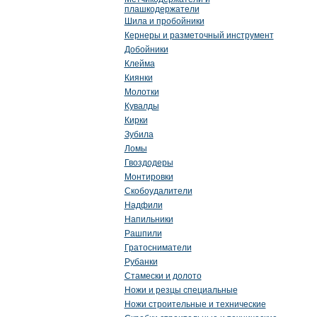
плашкодержатели
Шила и пробойники
Кернеры и разметочный инструмент
Добойники
Клейма
Киянки
Молотки
Кувалды
Кирки
Зубила
Ломы
Гвоздодеры
Монтировки
Скобоудалители
Надфили
Напильники
Рашпили
Гратосниматели
Рубанки
Стамески и долото
Ножи и резцы специальные
Ножи строительные и технические