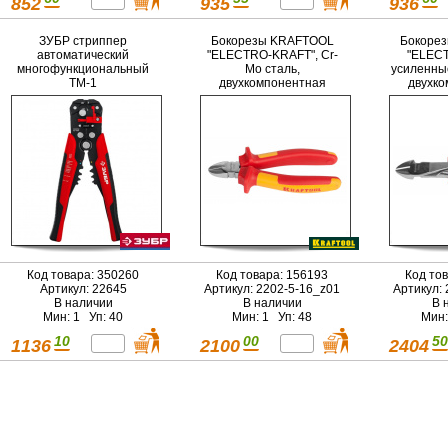
852
935
936
ЗУБР стриппер
Бокорезы KRAFTOOL
Бокоре
автоматический
"ELECTRO-KRAFT", Cr-
"ELEC
многофункциональный
Mo сталь,
усиленные
ТМ-1
двухкомпонентная
двухко
рукоятка,
ру
хромированное
хром
покрытие, 160мм
покры
Код товара: 350260
Код товара: 156193
Код то
Артикул: 22645
Артикул: 2202-5-16_z01
Артикул:
В наличии
В наличии
В 
Мин: 1 Уп: 40
Мин: 1 Уп: 48
Мин:
10
00
50
1136
2100
2404