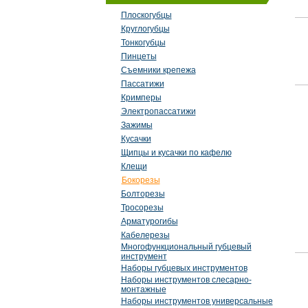
Плоскогубцы
Круглогубцы
Тонкогубцы
Пинцеты
Съемники крепежа
Пассатижи
Кримперы
Электропассатижи
Зажимы
Кусачки
Щипцы и кусачки по кафелю
Клещи
Бокорезы
Болторезы
Тросорезы
Арматурогибы
Кабелерезы
Многофункциональный губцевый
инструмент
Наборы губцевых инструментов
Наборы инструментов слесарно-
монтажные
Наборы инструментов универсальные