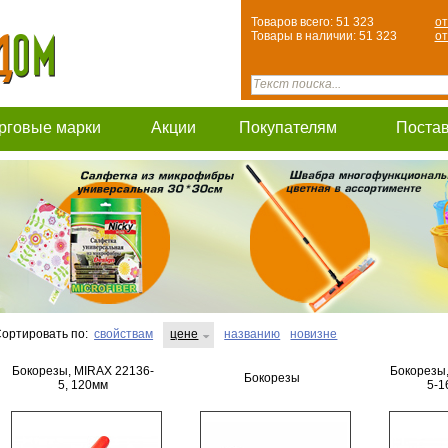
Товаров всего: 51 323
от
Товары в наличии: 51 323
от
рговые марки
Акции
Покупателям
Поста
ортировать по:
свойствам
цене
названию
новизне
Бокорезы, MIRAX 22136-
Бокорезы
Бокорезы
5, 120мм
5-1