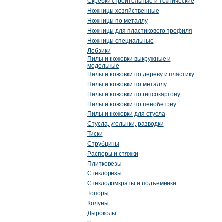
Скребки строительные и технические
Ножницы хозяйственные
Ножницы по металлу
Ножницы для пластикового профиля
Ножницы специальные
Лобзики
Пилы и ножовки выкружные и
модельные
Пилы и ножовки по дереву и пластику
Пилы и ножовки по металлу
Пилы и ножовки по гипсокартону
Пилы и ножовки по пенобетону
Пилы и ножовки для стусла
Стусла, угольнки, разводки
Тиски
Струбцины
Распоры и стяжки
Плиткорезы
Стеклорезы
Стеклодомкраты и подъемники
Топоры
Колуны
Дыроколы