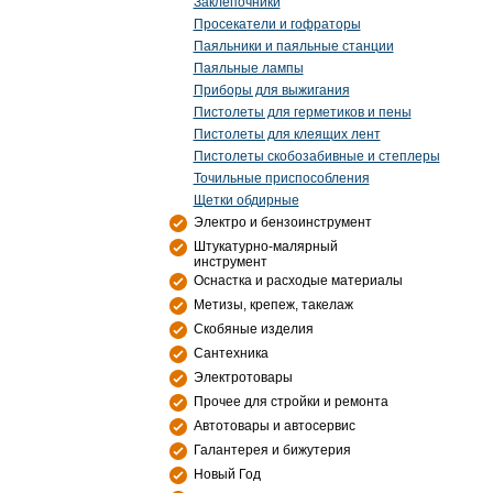
Заклепочники
Просекатели и гофраторы
Паяльники и паяльные станции
Паяльные лампы
Приборы для выжигания
Пистолеты для герметиков и пены
Пистолеты для клеящих лент
Пистолеты скобозабивные и степлеры
Точильные приспособления
Щетки обдирные
Электро и бензоинструмент
Штукатурно-малярный
инструмент
Оснастка и расходые материалы
Метизы, крепеж, такелаж
Скобяные изделия
Сантехника
Электротовары
Прочее для стройки и ремонта
Автотовары и автосервис
Галантерея и бижутерия
Новый Год