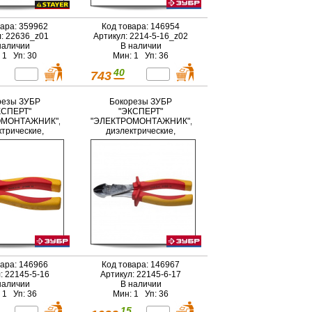
вара: 359962
Код товара: 146954
л: 22636_z01
Артикул: 2214-5-16_z02
наличии
В наличии
 1 Уп: 30
Мин: 1 Уп: 36
40
743
резы ЗУБР
Бокорезы ЗУБР
КСПЕРТ"
"ЭКСПЕРТ"
ОМОНТАЖНИК",
"ЭЛЕКТРОМОНТАЖНИК",
ктрические,
диэлектрические,
мпонентная
усиленные,
коятка,
двухкомпонентная
вольтные до
рукоятка, до ~1000В,
0В, 160мм
170мм
вара: 146966
Код товара: 146967
: 22145-5-16
Артикул: 22145-6-17
наличии
В наличии
 1 Уп: 36
Мин: 1 Уп: 36
15