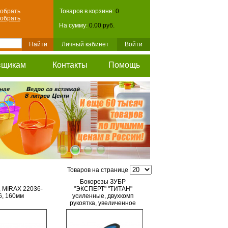
обрать
Товаров в корзине:
0
обрать
На сумму:
0.00 руб.
Личный кабинет
Войти
вщикам
Контакты
Помощь
Товаров на странице
Бокорезы ЗУБР
, MIRAX 22036-
"ЭКСПЕРТ" "ТИТАН"
6, 160мм
усиленные, двухкомп
рукоятка, увеличенное
передаточное усилие,
повыш износост 180мм