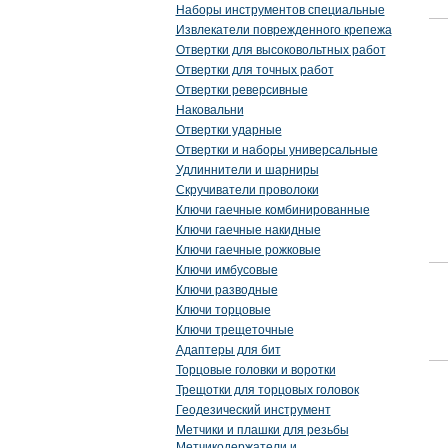
Наборы инструментов специальные
Извлекатели поврежденного крепежа
Отвертки для высоковольтных работ
Отвертки для точных работ
Отвертки реверсивные
Наковальни
Отвертки ударные
Отвертки и наборы универсальные
Удлиннители и шарниры
Скручиватели проволоки
Ключи гаечные комбинированные
Ключи гаечные накидные
Ключи гаечные рожковые
Ключи имбусовые
Ключи разводные
Ключи торцовые
Ключи трещеточные
Адаптеры для бит
Торцовые головки и воротки
Трещотки для торцовых головок
Геодезический инструмент
Метчики и плашки для резьбы
Метчикодержатели и