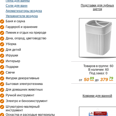
Пена для ванны
Подставки для зубных
Соли для ванн
щеток
Ароматизаторы воздуха
Увлажнители воздуха
Баня и сауна
Гардероб и хранение
Пикник и отдых на природе
Дача, огород, цветоводство
Уборка
Для детей
Игрушки
Интерьер
Товаров в группе: 60
Подарки
В наличии: 60
Свечи
Под заказ: 0
89
79
Фигурки декоративные
50
379
от
до
Бытовая электротехника
Для домашних животных
Ручной инструмент
Коврики для ванной
Электро и бензоинструмент
Штукатурно-малярный
инструмент
Оснастка и расходые материалы