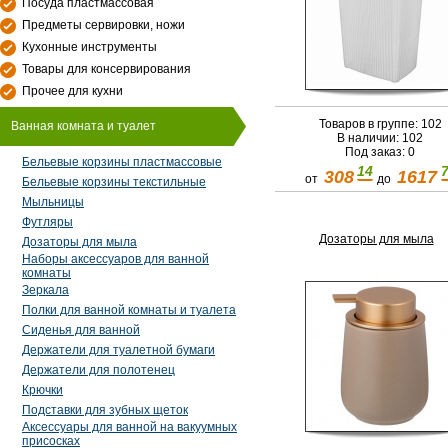
Посуда пластмассовая
Предметы сервировки, ножи
Кухонные инструменты
Товары для консервирования
Прочее для кухни
Товаров в группе: 102
Ванная комната и туалет
В наличии: 102
Под заказ: 0
Бельевые корзины пластмассовые
14
308
1617
от
до
Бельевые корзины текстильные
Мыльницы
Футляры
Дозаторы для мыла
Дозаторы для мыла
Наборы аксессуаров для ванной
комнаты
Зеркала
Полки для ванной комнаты и туалета
Сиденья для ванной
Держатели для туалетной бумаги
Держатели для полотенец
Крючки
Подставки для зубных щеток
Аксессуары для ванной на вакуумных
присосках