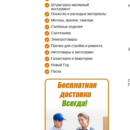
Штукатурно-малярный
У
инструмент
Оснастка и расходые материалы
Метизы, крепеж, такелаж
Скобяные изделия
Сантехника
Электротовары
Прочее для стройки и ремонта
З
Автотовары и автосервис
Галантерея и бижутерия
Новый Год
Пасха
С
П