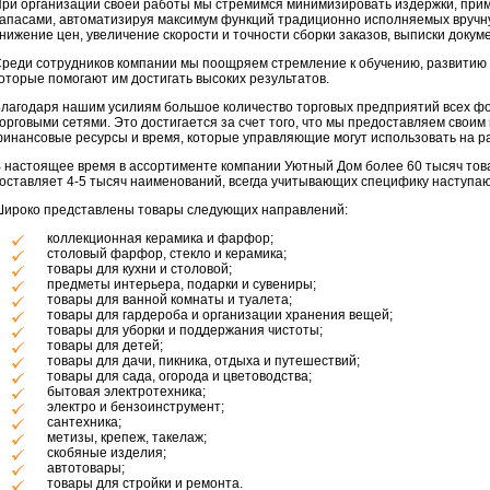
ри организации своей работы мы стремимся минимизировать издержки, при
апасами, автоматизируя максимум функций традиционно исполняемых вручн
нижение цен, увеличение скорости и точности сборки заказов, выписки докум
реди сотрудников компании мы поощряем стремление к обучению, развитию и
оторые помогают им достигать высоких результатов.
лагодаря нашим усилиям большое количество торговых предприятий всех фо
орговыми сетями. Это достигается за счет того, что мы предоставляем свои
инансовые ресурсы и время, которые управляющие могут использовать на ра
 настоящее время в ассортименте компании Уютный Дом более 60 тысяч тов
оставляет 4-5 тысяч наименований, всегда учитывающих специфику наступаю
ироко представлены товары следующих направлений:
коллекционная керамика и фарфор;
столовый фарфор, стекло и керамика;
товары для кухни и столовой;
предметы интерьера, подарки и сувениры;
товары для ванной комнаты и туалета;
товары для гардероба и организации хранения вещей;
товары для уборки и поддержания чистоты;
товары для детей;
товары для дачи, пикника, отдыха и путешествий;
товары для сада, огорода и цветоводства;
бытовая электротехника;
электро и бензоинструмент;
сантехника;
метизы, крепеж, такелаж;
скобяные изделия;
автотовары;
товары для стройки и ремонта.