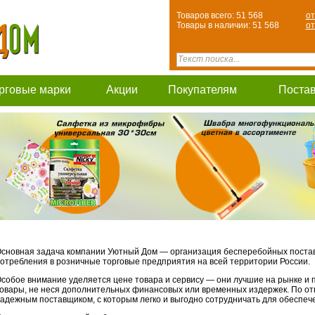
Товаров всего: 51 568
от
Товары в наличии: 51 568
от
рговые марки
Акции
Покупателям
Поста
сновная задача компании Уютный Дом — организация бесперебойных постав
отребления в розничные торговые предприятия на всей территории России.
собое внимание уделяется цене товара и сервису — они лучшие на рынке и
овары, не неся дополнительных финансовых или временных издержек. По о
адежным поставщиком, с которым легко и выгодно сотрудничать для обеспеч