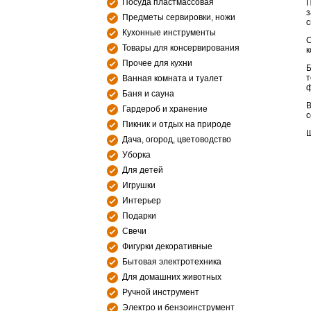
Посуда пластмассовая
П
з
Предметы сервировки, ножи
с
Кухонные инструменты
С
Товары для консервирования
к
Прочее для кухни
Б
т
Ванная комната и туалет
ф
Баня и сауна
В
Гардероб и хранение
с
Пикник и отдых на природе
Ш
Дача, огород, цветоводство
Уборка
Для детей
Игрушки
Интерьер
Подарки
Свечи
Фигурки декоративные
Бытовая электротехника
Для домашних животных
Ручной инструмент
Электро и бензоинструмент