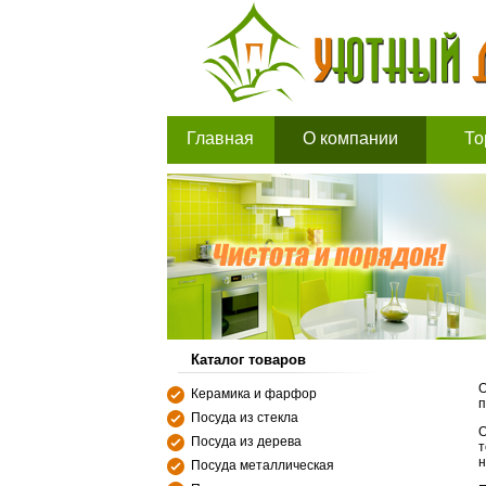
Главная
О компании
То
Каталог товаров
О
Керамика и фарфор
п
Посуда из стекла
О
Посуда из дерева
т
н
Посуда металлическая