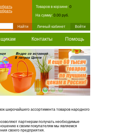
обрать
Товаров в корзине:
0
обрать
На сумму:
0.00 руб.
Личный кабинет
Войти
вщикам
Контакты
Помощь
ок широчайшего ассортимента товаров народного
 позволяют партнерам получать необходимые
тношению к своим покупателям мы являемся
ения своего предприятия.