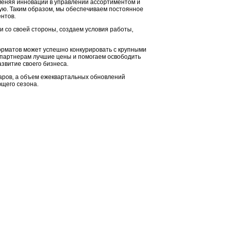
меняя инновации в управлении ассортиментом и
ую. Таким образом, мы обеспечиваем постоянное
ентов.
 со своей стороны, создаем условия работы,
рматов может успешно конкурировать с крупными
м партнерам лучшие цены и помогаем освободить
звитие своего бизнеса.
аров, а объем ежеквартальных обновлений
щего сезона.