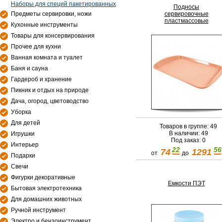
Наборы для специй пакетированных
Подносы
сервировочные
Предметы сервировки, ножи
пластмассовые
Кухонные инструменты
Товары для консервирования
Прочее для кухни
Ванная комната и туалет
Баня и сауна
Гардероб и хранение
Пикник и отдых на природе
Дача, огород, цветоводство
Уборка
Для детей
Товаров в группе: 49
В наличии: 49
Игрушки
Под заказ: 0
Интерьер
22
56
74
1291
от
до
Подарки
Свечи
Фигурки декоративные
Емкости ПЭТ
Бытовая электротехника
Для домашних животных
Ручной инструмент
Электро и бензоинструмент