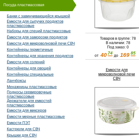
Посуда пластмассовая
Банки с завинчивающейся крышкой
Емкости для сыпучих продуктов
пластмассовые
Наборы для специй пластмассовые
Ёмкости для заморозки продуктов
Товаров в группе: 78
В наличии: 78
Емкости для микроволновой печи СВЧ
Под заказ: 0
Контейнеры герметичные
74
85
40
169
от
до
Контейнеры для хранения продуктов
Ёмкости для солений
Контейнеры для овощей
Емкости для
микроволновой печи
Контейнеры специальные
СВЧ
Ланчбоксы
Менажницы пластмассовые
Подносы сервировочные
пластмассовые
Держатели для емкостей
пластмассовые
Емкости для миксеров
Ёмкости мерные пластмассовые
Емкости ПЭТ
Кастрюли для СВЧ
Крышки для СВЧ