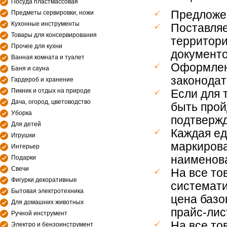
Посуда пластмассовая
Предложен
Предметы сервировки, ножи
Кухонные инструменты
Поставля
Товары для консервирования
территори
Прочее для кухни
документо
Ванная комната и туалет
Оформлен
Баня и сауна
законодат
Гардероб и хранение
Пикник и отдых на природе
Если для 
Дача, огород, цветоводство
быть прой
Уборка
подтверж
Для детей
Каждая ед
Игрушки
маркирова
Интерьер
наименова
Подарки
Свечи
На все то
Фигурки декоративные
системати
Бытовая электротехника
цена базо
Для домашних животных
прайс-лис
Ручной инструмент
На все то
Электро и бензоинструмент