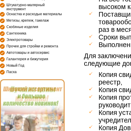
Штукатурно-малярный
высоком к
инструмент
Поставщик
Оснастка и расходые материалы
Метизы, крепеж, такелаж
товарообо
Скобяные изделия
раз в меся
Сантехника
Сроки вып
Электротовары
Выполнени
Прочее для стройки и ремонта
Автотовары и автосервис
Для заключени
Галантерея и бижутерия
следующие до
Новый Год
Пасха
Копия сви
реестр,
Копия сви
Копия про
руководит
Копия уст
учредител
Копия Дов