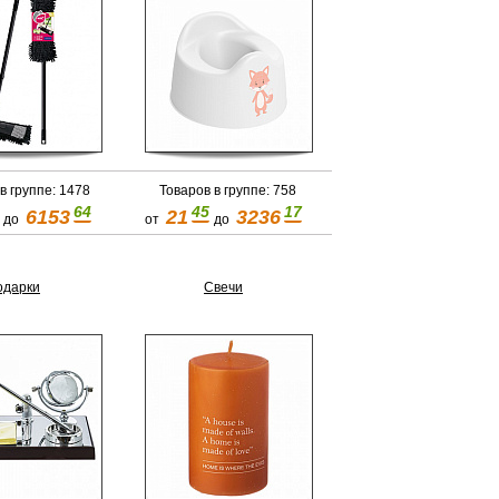
в группе: 1478
Товаров в группе: 758
64
45
17
6153
21
3236
до
от
до
одарки
Свечи