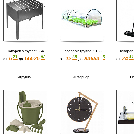
Товаров в группе: 664
Товаров в группе: 5186
Товаров 
71
92
65
5
41
6
66525
12
83653
24
от
до
от
до
от
Игрушки
Интерьер
П