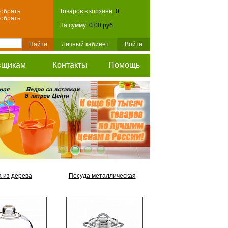
обрать
Товаров в корзине:
0
обрать
На сумму:
0.00 руб.
Личный кабинет
Войти
вщикам
Контакты
Помощь
 из дерева
Посуда металлическая