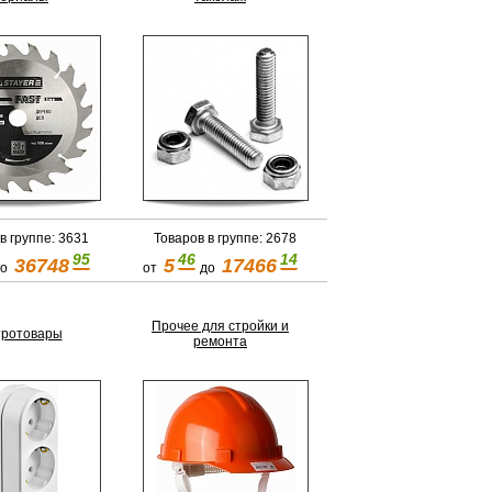
в группе: 3631
Товаров в группе: 2678
95
46
14
36748
5
17466
о
от
до
Прочее для стройки и
тротовары
ремонта