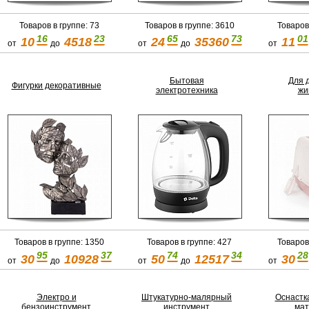
Товаров в группе: 73
Товаров в группе: 3610
Товаров
16
23
65
73
01
10
4518
24
35360
11
от
до
от
до
от
Бытовая
Для 
Фигурки декоративные
электротехника
жи
Товаров в группе: 1350
Товаров в группе: 427
Товаров
95
37
74
34
28
30
10928
50
12517
30
от
до
от
до
от
Электро и
Штукатурно-малярный
Оснастк
бензоинструмент
инструмент
ма