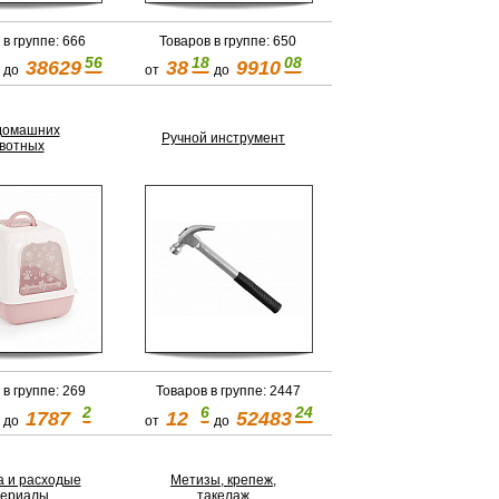
 в группе: 666
Товаров в группе: 650
56
18
08
38629
38
9910
до
от
до
домашних
Ручной инструмент
вотных
 в группе: 269
Товаров в группе: 2447
2
6
24
1787
12
52483
до
от
до
а и расходые
Метизы, крепеж,
териалы
такелаж