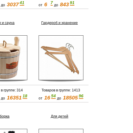
41
7
91
3037
6
843
до
от
до
 и сауна
Гардероб и хранение
 в группе: 314
Товаров в группе: 1413
18
54
96
16351
16
18505
до
от
до
борка
Для детей