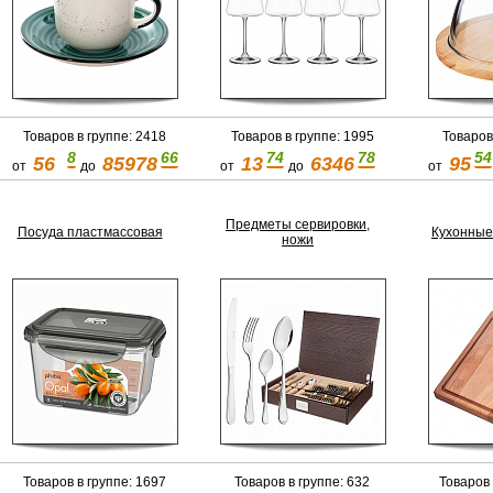
Товаров в группе: 2418
Товаров в группе: 1995
Товаров
8
66
74
78
54
56
85978
13
6346
95
от
до
от
до
от
Предметы сервировки,
Посуда пластмассовая
Кухонные
ножи
Товаров в группе: 1697
Товаров в группе: 632
Товаров 