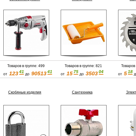
Товаров в группе: 499
Товаров в группе: 821
Товаров 
41
41
75
04
18
123
90513
15
3503
5
от
до
от
до
от
д
Скобяные изделия
Сантехника
Элек