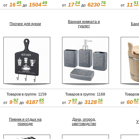
45
49
24
76
51
16
1504
17
6230
11
от
до
от
до
от
Ванная комната и
Прочее для кухни
Баня
туалет
Товаров в группе: 1159
Товаров в группе: 1168
Товаров
92
85
93
16
82
9
4187
7
3128
60
от
до
от
до
от
Пикник и отдых на
Дача, огород,
У
природе
цветоводство