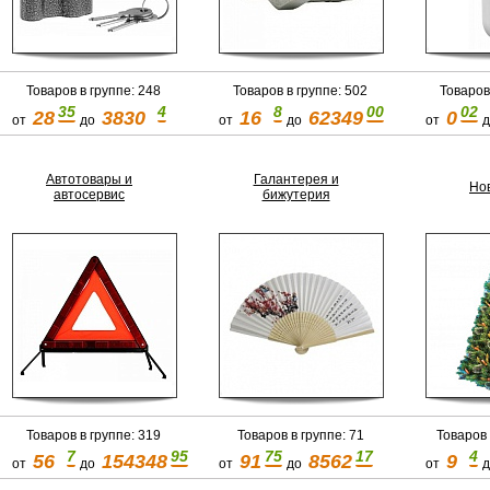
Товаров в группе: 248
Товаров в группе: 502
Товаров
35
4
8
00
02
28
3830
16
62349
0
от
до
от
до
от
д
Автотовары и
Галантерея и
Но
автосервис
бижутерия
Товаров в группе: 319
Товаров в группе: 71
Товаров 
7
95
75
17
4
56
154348
91
8562
9
от
до
от
до
от
д