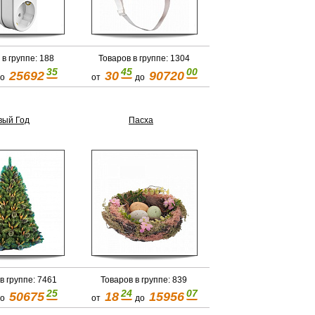
 в группе: 188
Товаров в группе: 1304
35
45
00
25692
30
90720
о
от
до
вый Год
Пасха
в группе: 7461
Товаров в группе: 839
25
24
07
50675
18
15956
о
от
до