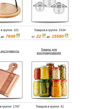
 в группе: 101
Товаров в группе: 2434
98
34
29
7848
22
15580
до
от
до
Товары для
 инструменты
консервирования
в группе: 1787
Товаров в группе: 41