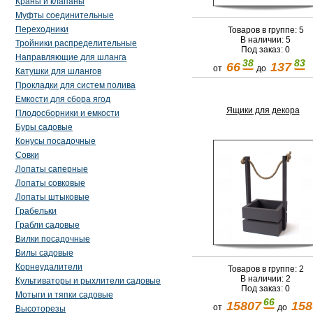
Краны и клапаны
Муфты соединительные
Переходники
Товаров в группе: 5
В наличии: 5
Тройники распределительные
Под заказ: 0
Направляющие для шланга
38
83
66
137
от
до
Катушки для шлангов
Прокладки для систем полива
Емкости для сбора ягод
Ящики для декора
Плодосборники и емкости
Буры садовые
Конусы посадочные
Совки
Лопаты саперные
Лопаты совковые
Лопаты штыковые
Грабельки
Грабли садовые
Вилки посадочные
Вилы садовые
Корнеудалители
Товаров в группе: 2
В наличии: 2
Культиваторы и рыхлители садовые
Под заказ: 0
Мотыги и тяпки садовые
66
15807
158
от
до
Высоторезы