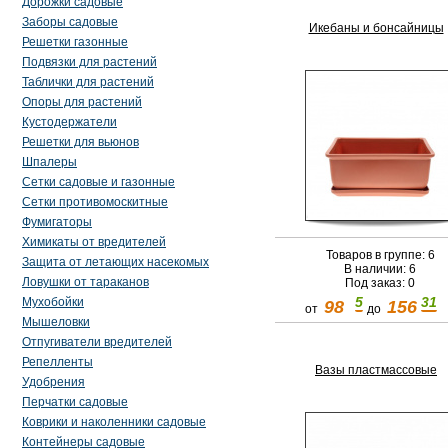
Дорожки садовые
Заборы садовые
Икебаны и бонсайницы
Решетки газонные
Подвязки для растений
Таблички для растений
Опоры для растений
Кустодержатели
Решетки для вьюнов
Шпалеры
Сетки садовые и газонные
Сетки противомоскитные
Фумигаторы
Химикаты от вредителей
Товаров в группе: 6
Защита от летающих насекомых
В наличии: 6
Ловушки от тараканов
Под заказ: 0
5
31
Мухобойки
98
156
от
до
Мышеловки
Отпугиватели вредителей
Репелленты
Вазы пластмассовые
Удобрения
Перчатки садовые
Коврики и наколенники садовые
Контейнеры садовые