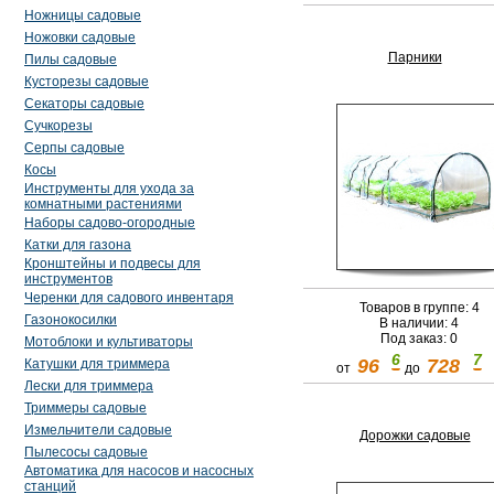
Ножницы садовые
Ножовки садовые
Парники
Пилы садовые
Кусторезы садовые
Секаторы садовые
Сучкорезы
Серпы садовые
Косы
Инструменты для ухода за
комнатными растениями
Наборы садово-огородные
Катки для газона
Кронштейны и подвесы для
инструментов
Черенки для садового инвентаря
Товаров в группе: 4
Газонокосилки
В наличии: 4
Под заказ: 0
Мотоблоки и культиваторы
6
7
96
728
Катушки для триммера
от
до
Лески для триммера
Триммеры садовые
Измельчители садовые
Дорожки садовые
Пылесосы садовые
Автоматика для насосов и насосных
станций