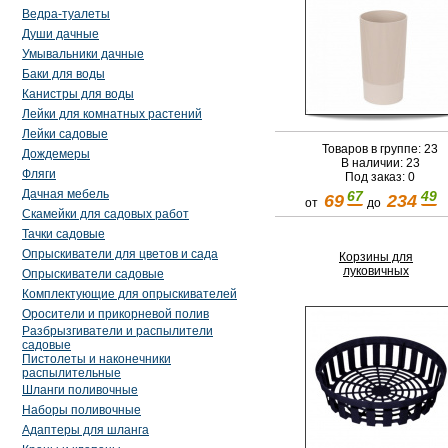
Ведра-туалеты
Души дачные
Умывальники дачные
Баки для воды
Канистры для воды
Лейки для комнатных растений
Лейки садовые
Товаров в группе: 23
Дождемеры
В наличии: 23
Фляги
Под заказ: 0
Дачная мебель
67
49
69
234
от
до
Скамейки для садовых работ
Тачки садовые
Опрыскиватели для цветов и сада
Корзины для
луковичных
Опрыскиватели садовые
Комплектующие для опрыскивателей
Оросители и прикорневой полив
Разбрызгиватели и распылители
садовые
Пистолеты и наконечники
распылительные
Шланги поливочные
Наборы поливочные
Адаптеры для шланга