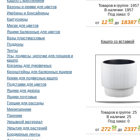
Кашпо с креплением
Товаров в группе: 1957
Вазоны и рюмки для цветов
В наличии: 1957
Икебаны и бонсайницы
Под заказ: 0
Кактусницы
65
12
18387
от
до
Миски для цветов
Ящики балконные для цветов
Вазы пластмассовые
Кашпо со вставкой
Поддоны
Тенты
Усы, подвесы, цепочки для горшков и
кашпо
Корзины для луковичных
Кронштейны для балконных ящиков
Крюки для подвесных кашпо
Подставки для цветов
Ящики для декора
Ящики почтовые
Горшки для рассады
Минипарники
Товаров в группе: 25
Парники
В наличии: 25
Под заказ: 0
Укрывной материал
58
272
2337
Укрытия для растений
от
до
Бордюрные ленты