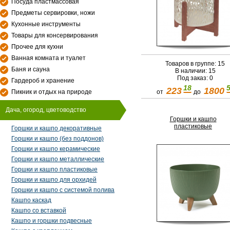
Посуда пластмассовая
Предметы сервировки, ножи
Кухонные инструменты
Товары для консервирования
Прочее для кухни
Ванная комната и туалет
Товаров в группе: 15
Баня и сауна
В наличии: 15
Под заказ: 0
Гардероб и хранение
18
223
1800
от
до
Пикник и отдых на природе
Дача, огород, цветоводство
Горшки и кашпо
пластиковые
Горшки и кашпо декоративные
Горшки и кашпо (без поддонов)
Горшки и кашпо керамические
Горшки и кашпо металлические
Горшки и кашпо пластиковые
Горшки и кашпо для орхидей
Горшки и кашпо с системой полива
Кашпо каскад
Кашпо со вставкой
Кашпо и горшки подвесные