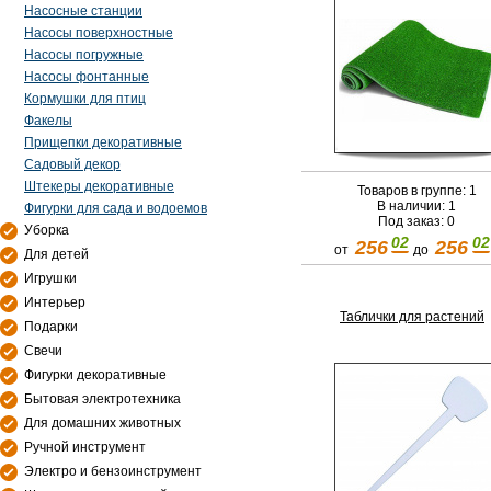
Насосные станции
Насосы поверхностные
Насосы погружные
Насосы фонтанные
Кормушки для птиц
Факелы
Прищепки декоративные
Садовый декор
Штекеры декоративные
Товаров в группе: 1
В наличии: 1
Фигурки для сада и водоемов
Под заказ: 0
Уборка
02
02
256
256
от
до
Для детей
Игрушки
Интерьер
Таблички для растений
Подарки
Свечи
Фигурки декоративные
Бытовая электротехника
Для домашних животных
Ручной инструмент
Электро и бензоинструмент