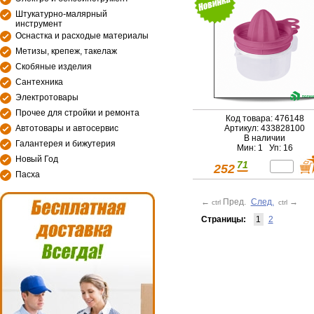
Штукатурно-малярный
инструмент
Оснастка и расходые материалы
Метизы, крепеж, такелаж
Скобяные изделия
Сантехника
Электротовары
Прочее для стройки и ремонта
Код товара: 476148
Автотовары и автосервис
Артикул: 433828100
В наличии
Галантерея и бижутерия
Мин: 1 Уп: 16
Новый Год
71
252
Пасха
←
Пред.
След.
→
ctrl
ctrl
Страницы:
1
2