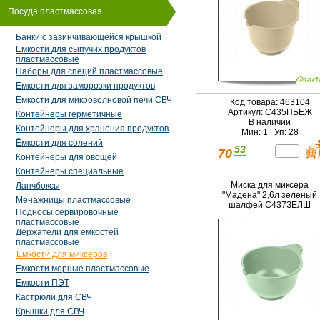
Посуда пластмассовая
Банки с завинчивающейся крышкой
Емкости для сыпучих продуктов
пластмассовые
Наборы для специй пластмассовые
Ёмкости для заморозки продуктов
Емкости для микроволновой печи СВЧ
Код товара: 463104
Артикул: С435ПБЕЖ
Контейнеры герметичные
В наличии
Контейнеры для хранения продуктов
Мин: 1 Уп: 28
Ёмкости для солений
53
70
Контейнеры для овощей
Контейнеры специальные
Миска для миксера
Ланчбоксы
"Мадена" 2,6л зеленый
Менажницы пластмассовые
шалфей С437ЗЕЛШ
Подносы сервировочные
пластмассовые
Держатели для емкостей
пластмассовые
Емкости для миксеров
Ёмкости мерные пластмассовые
Емкости ПЭТ
Кастрюли для СВЧ
Крышки для СВЧ