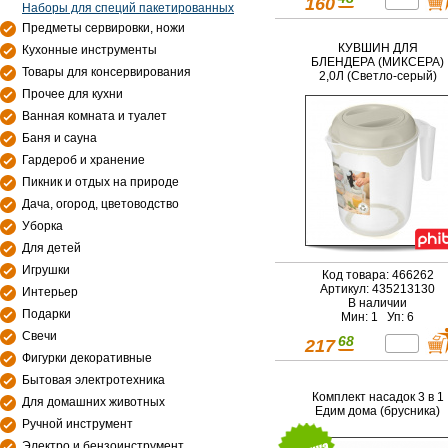
160
Наборы для специй пакетированных
Предметы сервировки, ножи
КУВШИН ДЛЯ
Кухонные инструменты
БЛЕНДЕРА (МИКСЕРА)
Товары для консервирования
2,0Л (Светло-серый)
Прочее для кухни
Ванная комната и туалет
Баня и сауна
Гардероб и хранение
Пикник и отдых на природе
Дача, огород, цветоводство
Уборка
Для детей
Игрушки
Код товара: 466262
Артикул: 435213130
Интерьер
В наличии
Подарки
Мин: 1 Уп: 6
Свечи
68
217
Фигурки декоративные
Бытовая электротехника
Комплект насадок 3 в 1
Для домашних животных
Едим дома (брусника)
Ручной инструмент
Электро и бензоинструмент