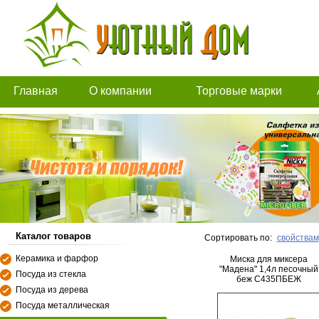
Главная
О компании
Торговые марки
Каталог товаров
Сортировать по:
свойствам
Керамика и фарфор
Миска для миксера
"Мадена" 1,4л песочный
Посуда из стекла
беж С435ПБЕЖ
Посуда из дерева
Посуда металлическая