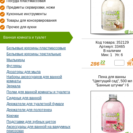
Посуда пластмассовая
Предметы сервировки, ножи
Кухонные инструменты
Товары для консервирования
Прочее для кухни
Ванная комната и туалет
Код товара: 352129
Артикул: 33465
Бельевые корзины пластмассовые
В наличии
Бельевые корзины текстильные
Мин: 1 Уп: 6
Мыльницы
22
286
Футляры
Дозаторы для мыла
Пена для ванны
Наборы аксессуаров для ванной
"Цветущий сад", 500 мл
комнаты
"Банные штучки" / 6
Зеркала
Полки для ванной комнаты и туалета
Сиденья для ванной
Держатели для туалетной бумаги
Держатели для полотенец
Крючки
Подставки для зубных щеток
Аксессуары для ванной на вакуумных
присосках