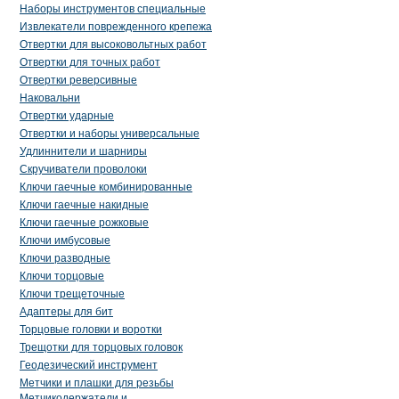
Наборы инструментов специальные
Извлекатели поврежденного крепежа
Отвертки для высоковольтных работ
Отвертки для точных работ
Отвертки реверсивные
Наковальни
Отвертки ударные
Отвертки и наборы универсальные
Удлиннители и шарниры
Скручиватели проволоки
Ключи гаечные комбинированные
Ключи гаечные накидные
Ключи гаечные рожковые
Ключи имбусовые
Ключи разводные
Ключи торцовые
Ключи трещеточные
Адаптеры для бит
Торцовые головки и воротки
Трещотки для торцовых головок
Геодезический инструмент
Метчики и плашки для резьбы
Метчикодержатели и