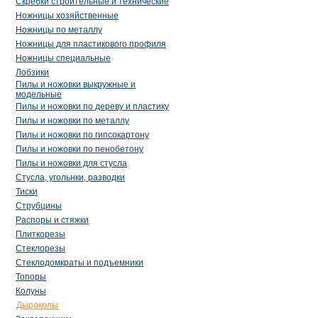
Скребки строительные и технические
Ножницы хозяйственные
Ножницы по металлу
Ножницы для пластикового профиля
Ножницы специальные
Лобзики
Пилы и ножовки выкружные и
модельные
Пилы и ножовки по дереву и пластику
Пилы и ножовки по металлу
Пилы и ножовки по гипсокартону
Пилы и ножовки по пенобетону
Пилы и ножовки для стусла
Стусла, угольнки, разводки
Тиски
Струбцины
Распоры и стяжки
Плиткорезы
Стеклорезы
Стеклодомкраты и подъемники
Топоры
Колуны
Дыроколы