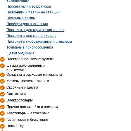
Заклепочники
Просекатели и гофраторы
Паяльники и паяльные станции
Паяльные лампы
Приборы для выжигания
Пистолеты для герметиков и пены
Пистолеты для клеящих лент
Пистолеты скобозабивные и степлеры
Точильные приспособления
Щетки обдирные
Электро и бензоинструмент
Штукатурно-малярный
инструмент
Оснастка и расходые материалы
Метизы, крепеж, такелаж
Скобяные изделия
Сантехника
Электротовары
Прочее для стройки и ремонта
Автотовары и автосервис
Галантерея и бижутерия
Новый Год