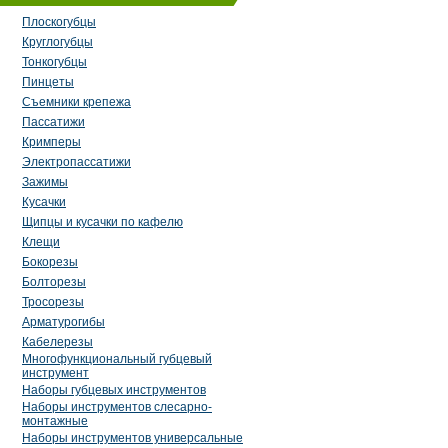
Плоскогубцы
Круглогубцы
Тонкогубцы
Пинцеты
Съемники крепежа
Пассатижи
Кримперы
Электропассатижи
Зажимы
Кусачки
Щипцы и кусачки по кафелю
Клещи
Бокорезы
Болторезы
Тросорезы
Арматурогибы
Кабелерезы
Многофункциональный губцевый
инструмент
Наборы губцевых инструментов
Наборы инструментов слесарно-
монтажные
Наборы инструментов универсальные