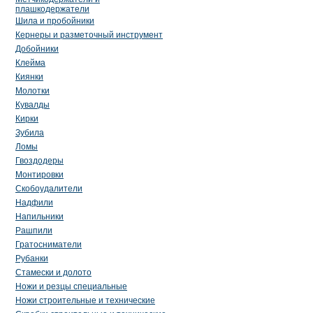
плашкодержатели
Шила и пробойники
Кернеры и разметочный инструмент
Добойники
Клейма
Киянки
Молотки
Кувалды
Кирки
Зубила
Ломы
Гвоздодеры
Монтировки
Скобоудалители
Надфили
Напильники
Рашпили
Гратосниматели
Рубанки
Стамески и долото
Ножи и резцы специальные
Ножи строительные и технические