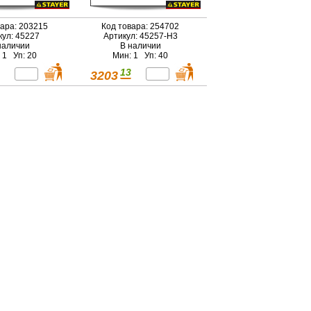
вара: 203215
Код товара: 254702
кул: 45227
Артикул: 45257-H3
наличии
В наличии
 1 Уп: 20
Мин: 1 Уп: 40
13
3203