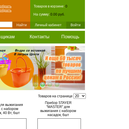
обрать
Товаров в корзине:
0
обрать
На сумму:
0.00 руб.
Личный кабинет
Войти
вщикам
Контакты
Помощь
Товаров на странице
Прибор STAYER
ля выжигания
"MASTER" для
 с набором
выжигания с набором
, 40 Вт, 6шт
насадок, 6шт