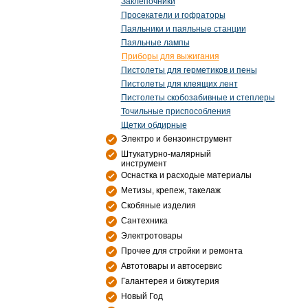
Заклепочники
Просекатели и гофраторы
Паяльники и паяльные станции
Паяльные лампы
Приборы для выжигания
Пистолеты для герметиков и пены
Пистолеты для клеящих лент
Пистолеты скобозабивные и степлеры
Точильные приспособления
Щетки обдирные
Электро и бензоинструмент
Штукатурно-малярный
инструмент
Оснастка и расходые материалы
Метизы, крепеж, такелаж
Скобяные изделия
Сантехника
Электротовары
Прочее для стройки и ремонта
Автотовары и автосервис
Галантерея и бижутерия
Новый Год