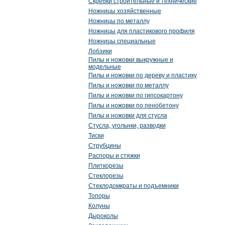
Скребки строительные и технические
Ножницы хозяйственные
Ножницы по металлу
Ножницы для пластикового профиля
Ножницы специальные
Лобзики
Пилы и ножовки выкружные и
модельные
Пилы и ножовки по дереву и пластику
Пилы и ножовки по металлу
Пилы и ножовки по гипсокартону
Пилы и ножовки по пенобетону
Пилы и ножовки для стусла
Стусла, угольнки, разводки
Тиски
Струбцины
Распоры и стяжки
Плиткорезы
Стеклорезы
Стеклодомкраты и подъемники
Топоры
Колуны
Дыроколы