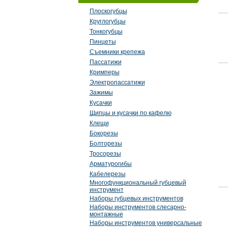
Плоскогубцы
Круглогубцы
Тонкогубцы
Пинцеты
Съемники крепежа
Пассатижи
Кримперы
Электропассатижи
Зажимы
Кусачки
Щипцы и кусачки по кафелю
Клещи
Бокорезы
Болторезы
Тросорезы
Арматурогибы
Кабелерезы
Многофункциональный губцевый
инструмент
Наборы губцевых инструментов
Наборы инструментов слесарно-
монтажные
Наборы инструментов универсальные