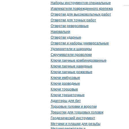
Наборы инструментов специальные
Извлекатели поврежденного крепежа
Отвертки для высоковольтных работ
Отвертки для точных работ
Отвертки реверсивные
Наковальни
Отвертки ударные
Отвертки и наборы универсальные
Удлиннители и шарниры
Скручиватели проволоки
Ключи гаечные комбинированные
Ключи гаечные накидные
Ключи гаечные рожковые
Ключи имбусовые
Ключи разводные
Ключи торцовые
Ключи трещеточные
Адаптеры для бит
Торцовые головки и воротки
Трещотки для торцовых головок
Геодезический инструмент
Метчики и плашки для резьбы
Метчикодержатели и