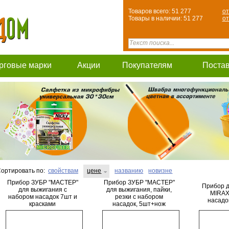
Товаров всего: 51 277
от
Товары в наличии: 51 277
от
рговые марки
Акции
Покупателям
Поста
ортировать по:
свойствам
цене
названию
новизне
Прибор ЗУБР "МАСТЕР"
Прибор ЗУБР "МАСТЕР"
Прибор д
для выжигания с
для выжигания, пайки,
MIRAX
набором насадок 7шт и
резки с набором
насадок
красками
насадок, 5шт+нож