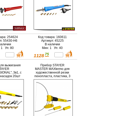
вара: 254624
Код товара: 160611
л: 55430-H6
Артикул: 45225
наличии
В наличии
 1 Уп: 80
Мин: 1 Уп: 40
75
1128
ля выжигания
Прибор STAYER
TAYER
MASTER MAXtermo для
IONAL", 3в1, с
художественной резки
насадок 20шт
пенопласта, пластика, 3
насадки, 7Вт