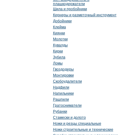
плашкодержатели
Шила и пробойники
Кернеры и разметочный инструмент
Добойники
Клейма
Киянки
Молотки
Кувалды
Кирки
Зубила
Ломы
Гвоздодеры
Монтировки
Скобоудалители
Надфили
Напильники
Рашпили
Гратосниматели
Рубанки
Стамески и долото
Ножи и резцы специальные
Ножи строительные и технические