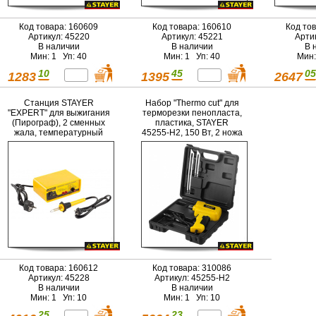
Код товара: 160609
Код товара: 160610
Код то
Артикул: 45220
Артикул: 45221
Арти
В наличии
В наличии
В 
Мин: 1 Уп: 40
Мин: 1 Уп: 40
Мин:
10
45
05
1283
1395
2647
Станция STAYER
Набор "Thermo cut" для
"EXPERT" для выжигания
терморезки пенопласта,
(Пирограф), 2 сменных
пластика, STAYER
жала, температурный
45255-H2, 150 Вт, 2 ножа
режим 450-750 °С, 40Вт
Код товара: 160612
Код товара: 310086
Артикул: 45228
Артикул: 45255-H2
В наличии
В наличии
Мин: 1 Уп: 10
Мин: 1 Уп: 10
25
23