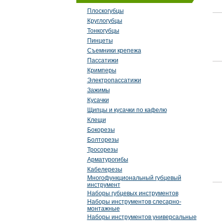
Плоскогубцы
Круглогубцы
Тонкогубцы
Пинцеты
Съемники крепежа
Пассатижи
Кримперы
Электропассатижи
Зажимы
Кусачки
Щипцы и кусачки по кафелю
Клещи
Бокорезы
Болторезы
Тросорезы
Арматурогибы
Кабелерезы
Многофункциональный губцевый
инструмент
Наборы губцевых инструментов
Наборы инструментов слесарно-
монтажные
Наборы инструментов универсальные