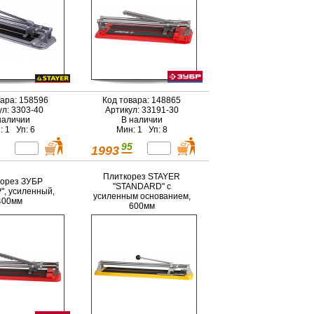
вара: 158596
Код товара: 148865
ул: 3303-40
Артикул: 33191-30
наличии
В наличии
: 1 Уп: 6
Мин: 1 Уп: 8
95
1993
Плиткорез STAYER
орез ЗУБР
"STANDARD" с
, усиленный,
усиленным основанием,
400мм
600мм