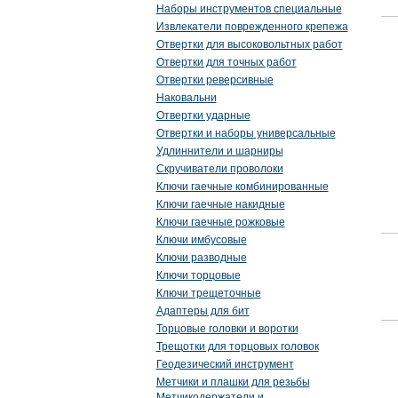
Наборы инструментов специальные
Извлекатели поврежденного крепежа
Отвертки для высоковольтных работ
Отвертки для точных работ
Отвертки реверсивные
Наковальни
Отвертки ударные
Отвертки и наборы универсальные
Удлиннители и шарниры
Скручиватели проволоки
Ключи гаечные комбинированные
Ключи гаечные накидные
Ключи гаечные рожковые
Ключи имбусовые
Ключи разводные
Ключи торцовые
Ключи трещеточные
Адаптеры для бит
Торцовые головки и воротки
Трещотки для торцовых головок
Геодезический инструмент
Метчики и плашки для резьбы
Метчикодержатели и