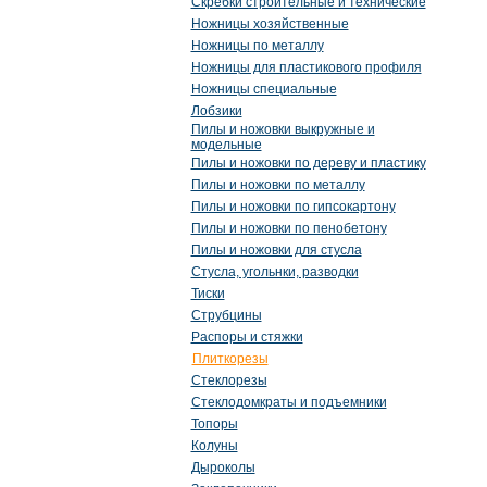
Скребки строительные и технические
Ножницы хозяйственные
Ножницы по металлу
Ножницы для пластикового профиля
Ножницы специальные
Лобзики
Пилы и ножовки выкружные и
модельные
Пилы и ножовки по дереву и пластику
Пилы и ножовки по металлу
Пилы и ножовки по гипсокартону
Пилы и ножовки по пенобетону
Пилы и ножовки для стусла
Стусла, угольнки, разводки
Тиски
Струбцины
Распоры и стяжки
Плиткорезы
Стеклорезы
Стеклодомкраты и подъемники
Топоры
Колуны
Дыроколы