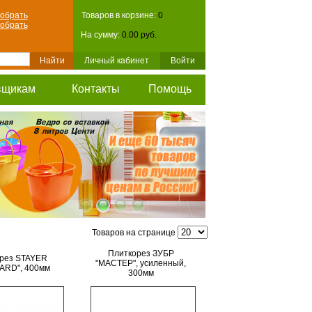
обрать
Товаров в корзине:
0
обрать
На сумму:
0.00 руб.
Личный кабинет
Войти
вщикам
Контакты
Помощь
Товаров на странице
Плиткорез ЗУБР
рез STAYER
"МАСТЕР", усиленный,
ARD", 400мм
300мм