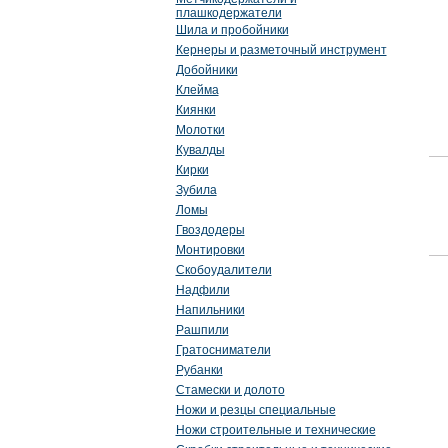
плашкодержатели
Шила и пробойники
Кернеры и разметочный инструмент
Добойники
Клейма
Киянки
Молотки
Кувалды
Кирки
Зубила
Ломы
Гвоздодеры
Монтировки
Скобоудалители
Надфили
Напильники
Рашпили
Гратосниматели
Рубанки
Стамески и долото
Ножи и резцы специальные
Ножи строительные и технические