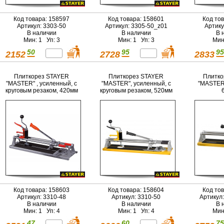
Код товара: 158597
Код товара: 158601
Код то
Артикул: 3303-50
Артикул: 3305-50_z01
Артику
В наличии
В наличии
В 
Мин: 1 Уп: 3
Мин: 1 Уп: 3
Мин
50
95
95
2152
2728
2833
Плиткорез STAYER
Плиткорез STAYER
Плитко
"MASTER" , усиленный, с
"MASTER", усиленный, с
"MASTER"
круговым резаком, 420мм
круговым резаком, 520мм
Код товара: 158603
Код товара: 158604
Код то
Артикул: 3310-48
Артикул: 3310-50
Артикул
В наличии
В наличии
В 
Мин: 1 Уп: 4
Мин: 1 Уп: 4
Мин
47
60
75