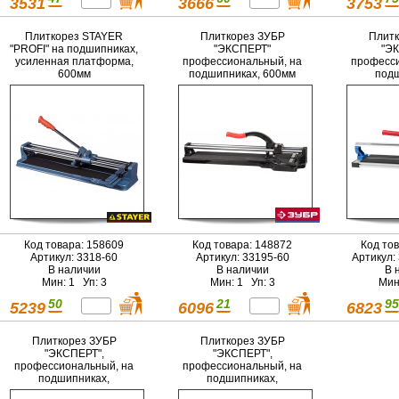
3531
3666
3753
Плиткорез STAYER
Плиткорез ЗУБР
Плитк
"PROFI" на подшипниках,
"ЭКСПЕРТ"
"ЭК
усиленная платформа,
профессиональный, на
професси
600мм
подшипниках, 600мм
подш
монорел
платфо
Код товара: 158609
Код товара: 148872
Код то
Артикул: 3318-60
Артикул: 33195-60
Артикул:
В наличии
В наличии
В 
Мин: 1 Уп: 3
Мин: 1 Уп: 3
Мин
50
21
95
5239
6096
6823
Плиткорез ЗУБР
Плиткорез ЗУБР
"ЭКСПЕРТ",
"ЭКСПЕРТ",
профессиональный, на
профессиональный, на
подшипниках,
подшипниках,
монорельс, усиленная
монорельс, усиленная