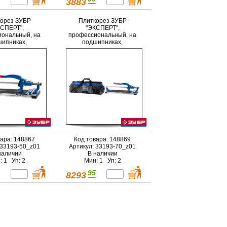
3883
орез ЗУБР
Плиткорез ЗУБР
СПЕРТ",
"ЭКСПЕРТ",
ональный, на
профессиональный, на
ипниках,
подшипниках,
ьс, усиленная
монорельс, усиленная
рма, 500мм
платформа, 700мм
вара: 148867
Код товара: 148869
 33193-50_z01
Артикул: 33193-70_z01
наличии
В наличии
: 1 Уп: 2
Мин: 1 Уп: 2
95
8293