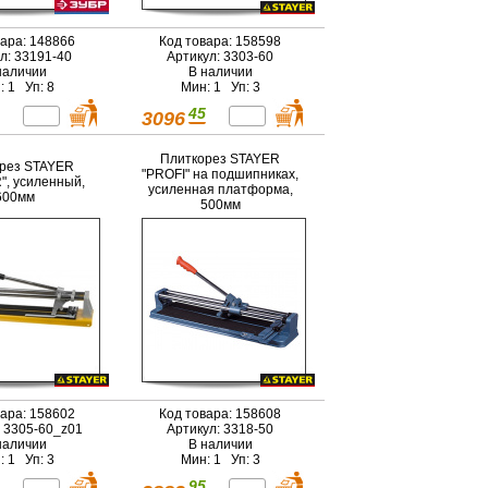
вара: 148866
Код товара: 158598
л: 33191-40
Артикул: 3303-60
наличии
В наличии
: 1 Уп: 8
Мин: 1 Уп: 3
45
3096
Плиткорез STAYER
рез STAYER
"PROFI" на подшипниках,
, усиленный,
усиленная платформа,
600мм
500мм
вара: 158602
Код товара: 158608
: 3305-60_z01
Артикул: 3318-50
наличии
В наличии
: 1 Уп: 3
Мин: 1 Уп: 3
95