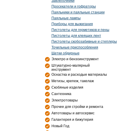
Заклепочники
Просекатели и гофраторы
Паяльники и паяльные станции
Паяльные лампы
Приборы для выжигания
Пистолеты для герметиков и пены
Пистолеты для клеящих лент
Пистолеты скобозабивные и степлеры
Точильные приспособления
Щетки обдирные
Электро и бензоинструмент
Штукатурно-малярный
инструмент
Оснастка и расходые материалы
Метизы, крепеж, такелаж
Скобяные изделия
Сантехника
Электротовары
Прочее для стройки и ремонта
Автотовары и автосервис
Галантерея и бижутерия
Новый Год