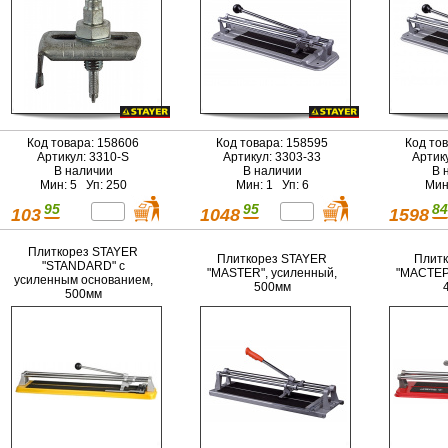
Код товара: 158606
Код товара: 158595
Код то
Артикул: 3310-S
Артикул: 3303-33
Артик
В наличии
В наличии
В 
Мин: 5 Уп: 250
Мин: 1 Уп: 6
Мин
95
95
84
103
1048
1598
Плиткорез STAYER
Плиткорез STAYER
Плитк
"STANDARD" с
"MASTER", усиленный,
"МАСТЕР"
усиленным основанием,
500мм
500мм