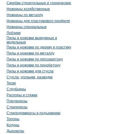
Скребки строительные и технические
Ножницы хозяйственные
Ножницы по металлу
Ножницы для пластикового профиля
Ножницы специальные
Лобзики
Пилы и ножовки выкружные и
модельные
Пилы и ножовки по дереву и пластику
Пилы и ножовки по металлу
Пилы и ножовки по гипсокартону
Пилы и ножовки по пенобетону
Пилы и ножовки для стусла
Стусла, угольнки, разводки
Тиски
Струбцины
Распоры и стяжки
Плиткорезы
Стеклорезы
Стеклодомкраты и подъемники
Топоры
Колуны
Дыроколы