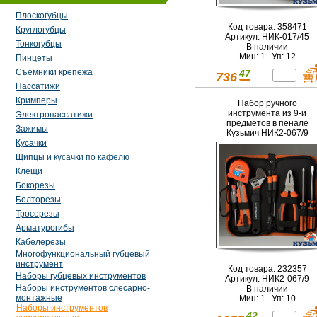
Плоскогубцы
Код товара: 358471
Круглогубцы
Артикул: НИК-017/45
Тонкогубцы
В наличии
Мин: 1 Уп: 12
Пинцеты
Съемники крепежа
47
736
Пассатижи
Кримперы
Набор ручного
инструмента из 9-и
Электропассатижи
предметов в пенале
Зажимы
Кузьмич НИК2-067/9
Кусачки
Щипцы и кусачки по кафелю
Клещи
Бокорезы
Болторезы
Тросорезы
Арматурогибы
Кабелерезы
Многофункциональный губцевый
инструмент
Код товара: 232357
Наборы губцевых инструментов
Артикул: НИК2-067/9
Наборы инструментов слесарно-
В наличии
монтажные
Мин: 1 Уп: 10
Наборы инструментов
42