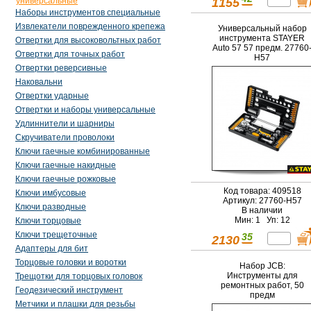
1155
универсальные
Наборы инструментов специальные
Извлекатели поврежденного крепежа
Универсальный набор
инструмента STAYER
Отвертки для высоковольтных работ
Auto 57 57 предм. 27760
Отвертки для точных работ
H57
Отвертки реверсивные
Наковальни
Отвертки ударные
Отвертки и наборы универсальные
Удлиннители и шарниры
Скручиватели проволоки
Ключи гаечные комбинированные
Ключи гаечные накидные
Ключи гаечные рожковые
Код товара: 409518
Ключи имбусовые
Артикул: 27760-H57
Ключи разводные
В наличии
Мин: 1 Уп: 12
Ключи торцовые
Ключи трещеточные
35
2130
Адаптеры для бит
Торцовые головки и воротки
Набор JCB:
Инструменты для
Трещотки для торцовых головок
ремонтных работ, 50
Геодезический инструмент
предм
Метчики и плашки для резьбы