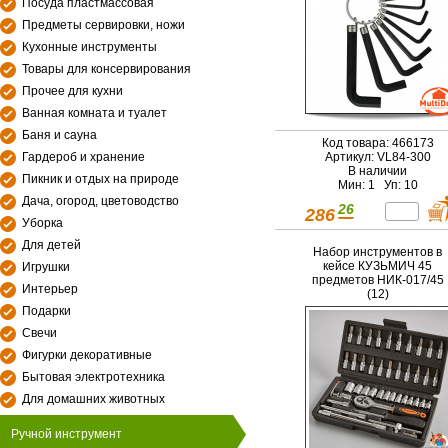
Посуда пластмассовая
Предметы сервировки, ножи
Кухонные инструменты
Товары для консервирования
Прочее для кухни
Ванная комната и туалет
Баня и сауна
Код товара: 466173
Гардероб и хранение
Артикул: VL84-300
В наличии
Пикник и отдых на природе
Мин: 1 Уп: 10
Дача, огород, цветоводство
26
286
Уборка
Для детей
Набор инструментов в
кейсе КУЗЬМИЧ 45
Игрушки
предметов НИК-017/45
Интерьер
(12)
Подарки
Свечи
Фигурки декоративные
Бытовая электротехника
Для домашних животных
Ручной инструмент