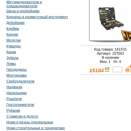
Метчикодержатели и
плашкодержатели
Шила и пробойники
Кернеры и разметочный инструмент
Добойники
Клейма
Киянки
Молотки
Кувалды
Код товара: 161531
Кирки
Артикул: JST002
В наличии
Зубила
Мин: 1 Уп: 4
Ломы
05
15184
Гвоздодеры
Монтировки
Скобоудалители
Надфили
Напильники
Рашпили
Гратосниматели
Рубанки
Стамески и долото
Ножи и резцы специальные
Ножи строительные и технические