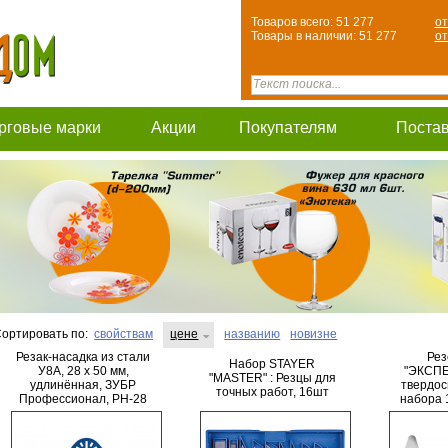
Товаров всего: 51 277
от
Товары в наличии: 51 277
от
рговые марки
Акции
Покупателям
Поста
ортировать по:
свойствам
цене
названию
новизне
Резак-насадка из стали
Рез
Набор STAYER
У8А, 28 x 50 мм,
"ЭКСПЕ
"MASTER" : Резцы для
удлинённая, ЗУБР
твердос
точных работ, 16шт
Профессионал, РН-28
набора 
"Ромб
2раб