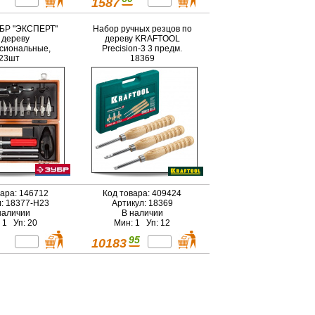
1587
БР "ЭКСПЕРТ"
Набор ручных резцов по
 дереву
дереву KRAFTOOL
сиональные,
Precision-3 3 предм.
23шт
18369
вара: 146712
Код товара: 409424
л: 18377-H23
Артикул: 18369
наличии
В наличии
 1 Уп: 20
Мин: 1 Уп: 12
95
10183