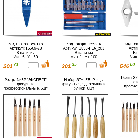
Код товара: 350178
Код товара: 155814
Код то
Артикул: 15569-28
Артикул: 1830-H16_z01
Арти
В наличии
В наличии
В 
Мин: 5 Уп: 60
Мин: 1 Уп: 100
Мин:
71
35
00
201
301
546
Резцы ЗУ
Резцы ЗУБР "ЭКСПЕРТ"
Набор STAYER: Резцы
фи
фигурные
фигурные, с деревянной
профес
профессиональные, 6шт
ручкой, 6шт