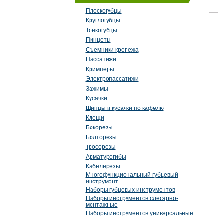
Плоскогубцы
Круглогубцы
Тонкогубцы
Пинцеты
Съемники крепежа
Пассатижи
Кримперы
Электропассатижи
Зажимы
Кусачки
Щипцы и кусачки по кафелю
Клещи
Бокорезы
Болторезы
Тросорезы
Арматурогибы
Кабелерезы
Многофункциональный губцевый
инструмент
Наборы губцевых инструментов
Наборы инструментов слесарно-
монтажные
Наборы инструментов универсальные