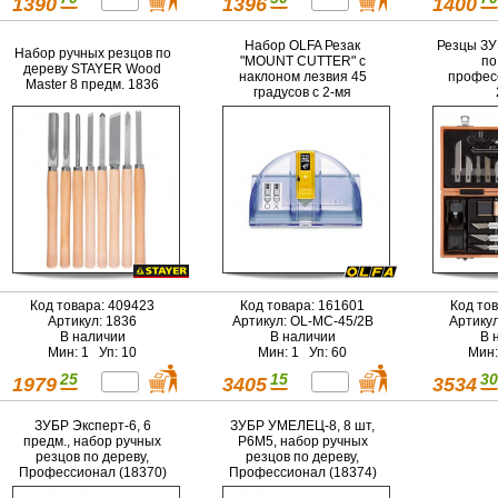
1390
1396
1400
Набор OLFA Резак
Резцы ЗУ
Набор ручных резцов по
"MOUNT CUTTER" с
по
дереву STAYER Wood
наклоном лезвия 45
профес
Master 8 предм. 1836
градусов с 2-мя
лезвиями MCB
Код товара: 409423
Код товара: 161601
Код то
Артикул: 1836
Артикул: OL-MC-45/2B
Артику
В наличии
В наличии
В 
Мин: 1 Уп: 10
Мин: 1 Уп: 60
Мин:
25
15
30
1979
3405
3534
ЗУБР Эксперт-6, 6
ЗУБР УМЕЛЕЦ-8, 8 шт,
предм., набор ручных
Р6М5, набор ручных
резцов по дереву,
резцов по дереву,
Профессионал (18370)
Профессионал (18374)