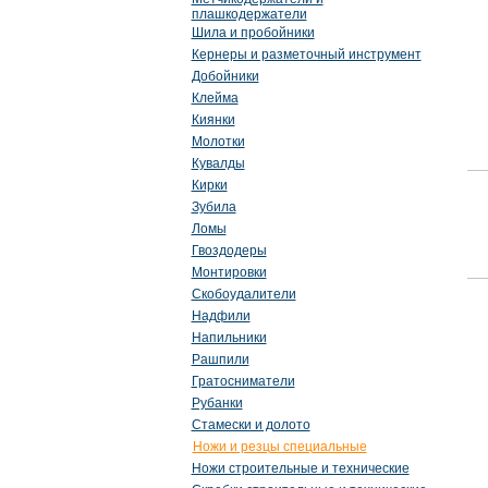
плашкодержатели
Шила и пробойники
Кернеры и разметочный инструмент
Добойники
Клейма
Киянки
Молотки
Кувалды
Кирки
Зубила
Ломы
Гвоздодеры
Монтировки
Скобоудалители
Надфили
Напильники
Рашпили
Гратосниматели
Рубанки
Стамески и долото
Ножи и резцы специальные
Ножи строительные и технические