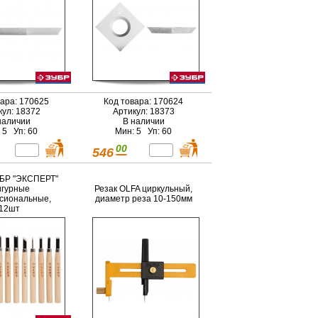
вара: 170625
Код товара: 170624
кул: 18372
Артикул: 18373
наличии
В наличии
 5 Уп: 60
Мин: 5 Уп: 60
00
546
БР "ЭКСПЕРТ"
гурные
Резак OLFA циркульный,
сиональные,
диаметр реза 10-150мм
12шт