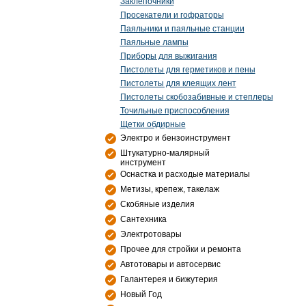
Заклепочники
Просекатели и гофраторы
Паяльники и паяльные станции
Паяльные лампы
Приборы для выжигания
Пистолеты для герметиков и пены
Пистолеты для клеящих лент
Пистолеты скобозабивные и степлеры
Точильные приспособления
Щетки обдирные
Электро и бензоинструмент
Штукатурно-малярный
инструмент
Оснастка и расходые материалы
Метизы, крепеж, такелаж
Скобяные изделия
Сантехника
Электротовары
Прочее для стройки и ремонта
Автотовары и автосервис
Галантерея и бижутерия
Новый Год