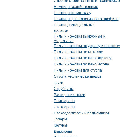
Скребки строительные и технические
Ножницы хозяйственные
Ножницы по металлу
Ножницы для пластикового профиля
Ножницы специальные
Лобзики
Пилы и ножовки выкружные и
модельные
Пилы и ножовки по дереву и пластику
Пилы и ножовки по металлу
Пилы и ножовки по гипсокартону
Пилы и ножовки по пенобетону
Пилы и ножовки для стусла
Стусла, угольнки, разводки
Тиски
Струбцины
Распоры и стяжки
Плиткорезы
Стеклорезы
Стеклодомкраты и подъемники
Топоры
Колуны
Дыроколы