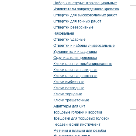
Наборы инструментов специальные
Извлекатели поврежденного крепежа
Отвертки для высоковольтных работ
Отвертки для точных работ
Отвертки реверсивные
Наковальни
Отвертки ударные
Отвертки и наборы универсальные
Удлиннители и шарниры
Скручиватели проволоки
Ключи гаечные комбинированные
Ключи гаечные накидные
Ключи гаечные рожковые
Ключи имбусовые
Ключи разводные
Ключи торцовые
Ключи трещеточные
Адаптеры для бит
Торцовые головки и воротки
Трещотки для торцовых головок
Геодезический инструмент
Метчики и плашки для резьбы
Метчикодержатели и