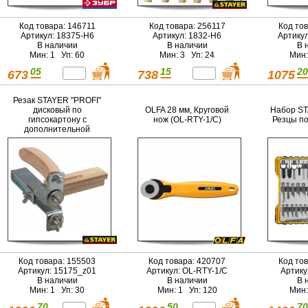
Код товара: 146711
Код товара: 256117
Код то
Артикул: 18375-H6
Артикул: 1832-H6
Артику
В наличии
В наличии
В 
Мин: 1 Уп: 60
Мин: 3 Уп: 24
Мин:
05
15
20
673
738
1075
Резак STAYER "PROFI"
дисковый по
OLFA 28 мм, Круговой
Набор ST
гипсокартону с
нож (OL-RTY-1/С)
Резцы по
дополнительной
рукояткой 3-120мм
Код товара: 155503
Код товара: 420707
Код то
Артикул: 15175_z01
Артикул: OL-RTY-1/C
Артику
В наличии
В наличии
В 
Мин: 1 Уп: 30
Мин: 1 Уп: 120
Мин:
70
50
70