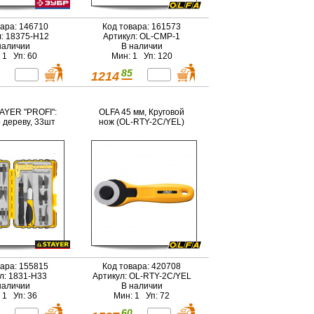
вара: 146710
Код товара: 161573
л: 18375-H12
Артикул: OL-CMP-1
наличии
В наличии
 1 Уп: 60
Мин: 1 Уп: 120
85
1214
AYER "PROFI":
OLFA 45 мм, Круговой
 дереву, 33шт
нож (OL-RTY-2C/YEL)
вара: 155815
Код товара: 420708
л: 1831-H33
Артикул: OL-RTY-2C/YEL
наличии
В наличии
 1 Уп: 36
Мин: 1 Уп: 72
60