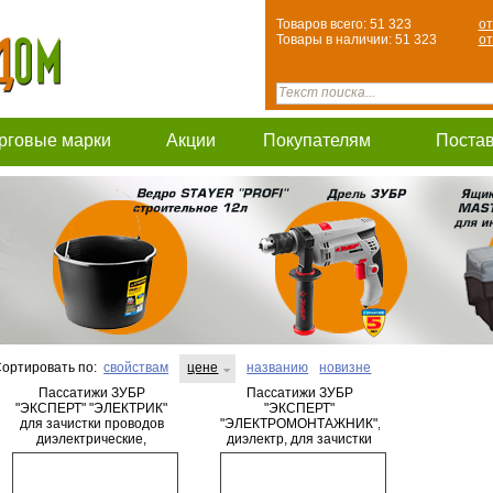
Товаров всего: 51 323
от
Товары в наличии: 51 323
от
рговые марки
Акции
Покупателям
Поста
ортировать по:
свойствам
цене
названию
новизне
Пассатижи ЗУБР
Пассатижи ЗУБР
"ЭКСПЕРТ" "ЭЛЕКТРИК"
"ЭКСПЕРТ"
для зачистки проводов
"ЭЛЕКТРОМОНТАЖНИК",
диэлектрические,
диэлектр, для зачистки
высоковольтные до
проводов, двухкомп
~1000В, 160мм
рукоятка, до ~1000В,
180мм