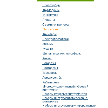
Плоскогубцы
Круглогубцы
Тонкогубцы
Пинцеты
Съемники крепежа
Пассатижи
Кримперы
Электропассатижи
Зажимы
Кусачки
Щипцы и кусачки по кафелю
Клещи
Бокорезы
Болторезы
Тросорезы
Арматурогибы
Кабелерезы
Многофункциональный губцевый
инструмент
Наборы губцевых инструментов
Наборы инструментов слесарно-
монтажные
Наборы инструментов универсальные