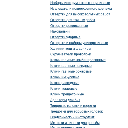
Наборы инструментов специальные
Извлекатели поврежденного крепежа
Отвертки для высоковольтных работ
Отвертки для точных работ
Отвертки реверсивные
Наковальни
Отвертки ударные
Отвертки и наборы универсальные
Удлиннители и шарниры
Скручиватели проволоки
Ключи гаечные комбинированные
Ключи гаечные накидные
Ключи гаечные рожковые
Ключи имбусовые
Ключи разводные
Ключи торцовые
Ключи трещеточные
Адаптеры для бит
Торцовые головки и воротки
Трещотки для торцовых головок
Геодезический инструмент
Метчики и плашки для резьбы
Метчикодержатели и