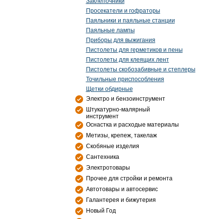
Заклепочники
Просекатели и гофраторы
Паяльники и паяльные станции
Паяльные лампы
Приборы для выжигания
Пистолеты для герметиков и пены
Пистолеты для клеящих лент
Пистолеты скобозабивные и степлеры
Точильные приспособления
Щетки обдирные
Электро и бензоинструмент
Штукатурно-малярный
инструмент
Оснастка и расходые материалы
Метизы, крепеж, такелаж
Скобяные изделия
Сантехника
Электротовары
Прочее для стройки и ремонта
Автотовары и автосервис
Галантерея и бижутерия
Новый Год