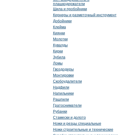
плашкодержатели
Шила и пробойники
Кернеры и разметочный инструмент
Добойники
Клейма
Киянки
Молотки
Кувалды
Кирки
Зубила
Ломы
Гвоздодеры
Монтировки
Скобоудалители
Надфили
Напильники
Рашпили
Гратосниматели
Рубанки
Стамески и долото
Ножи и резцы специальные
Ножи строительные и технические