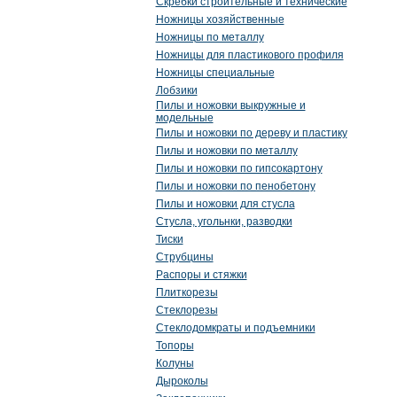
Скребки строительные и технические
Ножницы хозяйственные
Ножницы по металлу
Ножницы для пластикового профиля
Ножницы специальные
Лобзики
Пилы и ножовки выкружные и
модельные
Пилы и ножовки по дереву и пластику
Пилы и ножовки по металлу
Пилы и ножовки по гипсокартону
Пилы и ножовки по пенобетону
Пилы и ножовки для стусла
Стусла, угольнки, разводки
Тиски
Струбцины
Распоры и стяжки
Плиткорезы
Стеклорезы
Стеклодомкраты и подъемники
Топоры
Колуны
Дыроколы