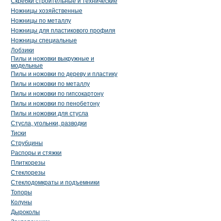
Скребки строительные и технические
Ножницы хозяйственные
Ножницы по металлу
Ножницы для пластикового профиля
Ножницы специальные
Лобзики
Пилы и ножовки выкружные и
модельные
Пилы и ножовки по дереву и пластику
Пилы и ножовки по металлу
Пилы и ножовки по гипсокартону
Пилы и ножовки по пенобетону
Пилы и ножовки для стусла
Стусла, угольнки, разводки
Тиски
Струбцины
Распоры и стяжки
Плиткорезы
Стеклорезы
Стеклодомкраты и подъемники
Топоры
Колуны
Дыроколы