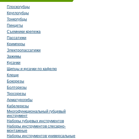
Плоскогубцы
Круглогубцы
Тонкогубцы
Пинцеты
Съемники крепежа
Пассатижи
Кримперы
Электропассатижи
Зажимы
Кусачки
Щипцы и кусачки по кафелю
Клещи
Бокорезы
Болторезы
Тросорезы
Арматурогибы
Кабелерезы
Многофункциональный губцевый
инструмент
Наборы губцевых инструментов
Наборы инструментов слесарно-
монтажные
Наборы инструментов универсальные