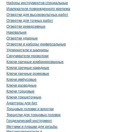
Наборы инструментов специальные
Извлекатели поврежденного крепежа
Отвертки для высоковольтных работ
Отвертки для точных работ
Отвертки реверсивные
Наковальни
Отвертки ударные
Отвертки и наборы универсальные
Удлиннители и шарниры
Скручиватели проволоки
Ключи гаечные комбинированные
Ключи гаечные накидные
Ключи гаечные рожковые
Ключи имбусовые
Ключи разводные
Ключи торцовые
Ключи трещеточные
Адаптеры для бит
Торцовые головки и воротки
Трещотки для торцовых головок
Геодезический инструмент
Метчики и плашки для резьбы
Метчикодержатели и