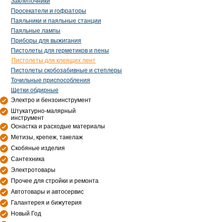
Заклепочники
Просекатели и гофраторы
Паяльники и паяльные станции
Паяльные лампы
Приборы для выжигания
Пистолеты для герметиков и пены
Пистолеты для клеящих лент
Пистолеты скобозабивные и степлеры
Точильные приспособления
Щетки обдирные
Электро и бензоинструмент
Штукатурно-малярный
инструмент
Оснастка и расходые материалы
Метизы, крепеж, такелаж
Скобяные изделия
Сантехника
Электротовары
Прочее для стройки и ремонта
Автотовары и автосервис
Галантерея и бижутерия
Новый Год