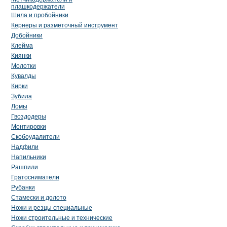
плашкодержатели
Шила и пробойники
Кернеры и разметочный инструмент
Добойники
Клейма
Киянки
Молотки
Кувалды
Кирки
Зубила
Ломы
Гвоздодеры
Монтировки
Скобоудалители
Надфили
Напильники
Рашпили
Гратосниматели
Рубанки
Стамески и долото
Ножи и резцы специальные
Ножи строительные и технические