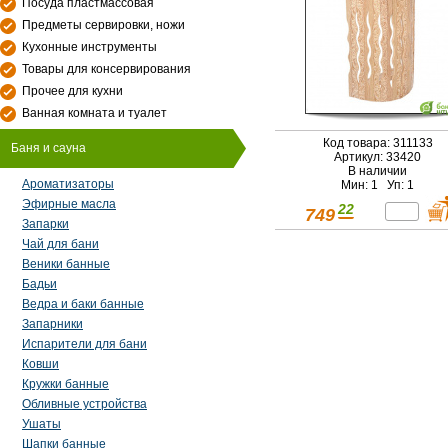
Посуда пластмассовая
Предметы сервировки, ножи
Кухонные инструменты
Товары для консервирования
Прочее для кухни
Ванная комната и туалет
Код товара: 311133
Баня и сауна
Артикул: 33420
В наличии
Ароматизаторы
Мин: 1 Уп: 1
Эфирные масла
22
749
Запарки
Чай для бани
Веники банные
Бадьи
Ведра и баки банные
Запарники
Испарители для бани
Ковши
Кружки банные
Обливные устройства
Ушаты
Шапки банные