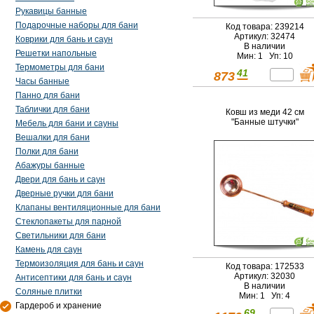
Рукавицы банные
Подарочные наборы для бани
Код товара: 239214
Артикул: 32474
Коврики для бань и саун
В наличии
Решетки напольные
Мин: 1 Уп: 10
Термометры для бани
41
873
Часы банные
Панно для бани
Таблички для бани
Ковш из меди 42 см
"Банные штучки"
Мебель для бани и сауны
Вешалки для бани
Полки для бани
Абажуры банные
Двери для бань и саун
Дверные ручки для бани
Клапаны вентиляционные для бани
Стеклопакеты для парной
Светильники для бани
Камень для саун
Термоизоляция для бань и саун
Код товара: 172533
Артикул: 32030
Антисептики для бань и саун
В наличии
Соляные плитки
Мин: 1 Уп: 4
Гардероб и хранение
69