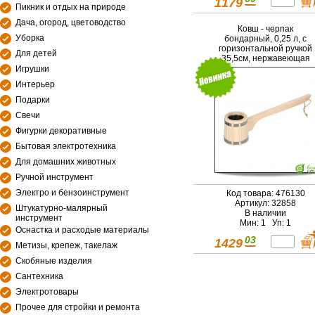
1179
Пикник и отдых на природе
Дача, огород, цветоводство
Ковш - черпак
Уборка
бондарный, 0,25 л, с
горизонтальной ручкой
Для детей
35,5см, нержавеющая
вставка, липа, "Банные
Игрушки
штучки" в терм./1
Интерьер
Подарки
Свечи
Фигурки декоративные
Бытовая электротехника
Для домашних животных
Ручной инструмент
Электро и бензоинструмент
Код товара: 476130
Артикул: 32858
Штукатурно-малярный
В наличии
инструмент
Мин: 1 Уп: 1
Оснастка и расходые материалы
03
1429
Метизы, крепеж, такелаж
Скобяные изделия
Сантехника
Электротовары
Прочее для стройки и ремонта