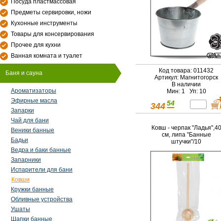
Посуда пластмассовая
Предметы сервировки, ножи
Кухонные инструменты
Товары для консервирования
Прочее для кухни
Ванная комната и туалет
Код товара: 011432
Баня и сауна
Артикул: Магнитогорск
В наличии
Ароматизаторы
Мин: 1 Уп: 10
Эфирные масла
54
344
Запарки
Чай для бани
Ковш - черпак "Ладья",4
Веники банные
см, липа "Банные
Бадьи
штучки"/10
Ведра и баки банные
Запарники
Испарители для бани
Ковши
Кружки банные
Обливные устройства
Ушаты
Шапки банные