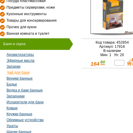
Посуда пластмассовая
Предметы сервировки, ножи
Кухонные инструменты
Товары для консервирования
Прочее для кухни
Ванная комната и туалет
Код товара: 452854
Баня и сауна
Артикул: 17816
В наличии
Ароматизаторы
Мин: 1 Уп: 20
Эфирные масла
80
164
Запарки
Чай для бани
Веники банные
Бадьи
Ведра и баки банные
Запарники
Испарители для бани
Ковши
Кружки банные
Обливные устройства
Ушаты
Шапки банные