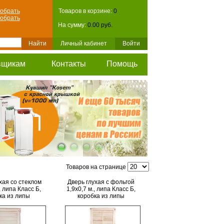
обрать
Товаров в корзине:
0
обрать
На сумму:
0.00 руб.
Личный кабинет
Войти
вщикам
Контакты
Помощь
Товаров на странице
хая со стеклом
Дверь глухая с фольгой
, липа Класс Б,
1,9х0,7 м., липа Класс Б,
ка из липы
коробка из липы