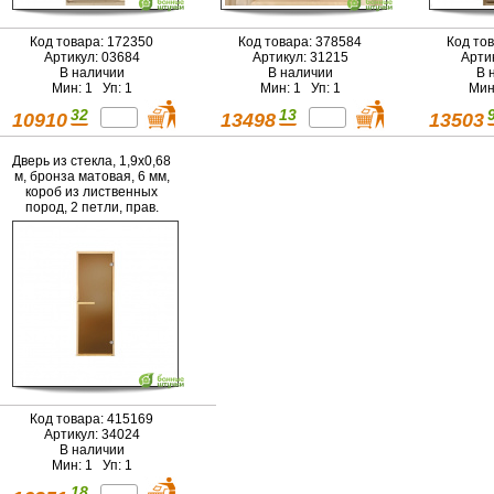
Код товара: 172350
Код товара: 378584
Код то
Артикул: 03684
Артикул: 31215
Арти
В наличии
В наличии
В 
Мин: 1 Уп: 1
Мин: 1 Уп: 1
Мин
32
13
10910
13498
13503
Дверь из стекла, 1,9х0,68
м, бронза матовая, 6 мм,
короб из лиственных
пород, 2 петли, прав.
откр. "Банные штучки" в
кор./1
Код товара: 415169
Артикул: 34024
В наличии
Мин: 1 Уп: 1
18