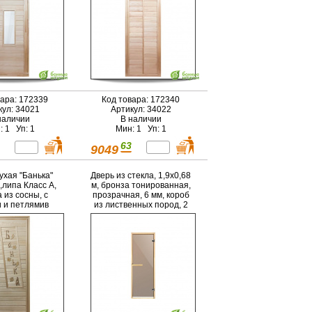
вара: 172339
Код товара: 172340
кул: 34021
Артикул: 34022
наличии
В наличии
: 1 Уп: 1
Мин: 1 Уп: 1
63
9049
ухая "Банька"
Дверь из стекла, 1,9х0,68
.,липа Класс А,
м, бронза тонированная,
 из сосны, с
прозрачная, 6 мм, короб
и и петлямив
из лиственных пород, 2
рокоробе
петли, прав. откр.
"Банные штучки" в кор./1