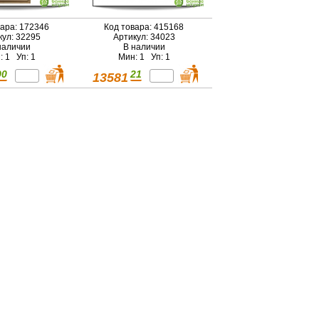
вара: 172346
Код товара: 415168
кул: 32295
Артикул: 34023
наличии
В наличии
: 1 Уп: 1
Мин: 1 Уп: 1
90
21
13581