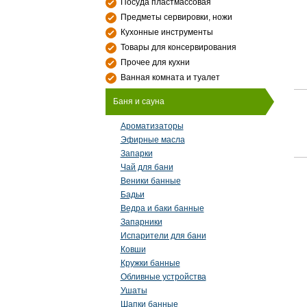
Посуда пластмассовая
Предметы сервировки, ножи
Кухонные инструменты
Товары для консервирования
Прочее для кухни
Ванная комната и туалет
Баня и сауна
Ароматизаторы
Эфирные масла
Запарки
Чай для бани
Веники банные
Бадьи
Ведра и баки банные
Запарники
Испарители для бани
Ковши
Кружки банные
Обливные устройства
Ушаты
Шапки банные