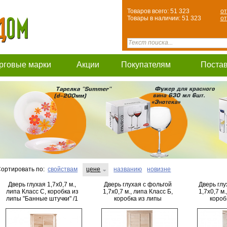
Товаров всего: 51 323
от
Товары в наличии: 51 323
от
рговые марки
Акции
Покупателям
Поста
ортировать по:
свойствам
цене
названию
новизне
Дверь глухая 1,7х0,7 м.,
Дверь глухая с фольгой
Дверь глу
липа Класс С, коробка из
1,7х0,7 м., липа Класс Б,
1,7х0,7 м.
липы "Банные штучки" /1
коробка из липы
короб