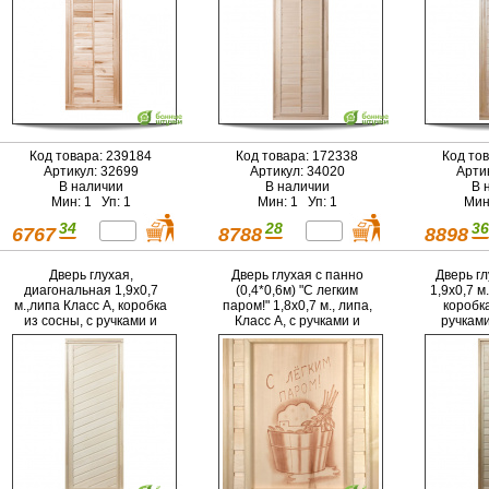
Код товара: 239184
Код товара: 172338
Код то
Артикул: 32699
Артикул: 34020
Арти
В наличии
В наличии
В 
Мин: 1 Уп: 1
Мин: 1 Уп: 1
Мин
34
28
36
6767
8788
8898
Дверь глухая,
Дверь глухая с панно
Дверь гл
диагональная 1,9х0,7
(0,4*0,6м) "С легким
1,9х0,7 м
м.,липа Класс А, коробка
паром!" 1,8х0,7 м., липа,
коробка
из сосны, с ручками и
Класс А, с ручками и
ручкам
петлями в гофрокоробе
петлями в гофрокоробе
гоф
"Банные штучки"
"Банные штучки"/1