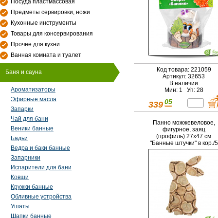
Посуда пластмассовая
Предметы сервировки, ножи
Кухонные инструменты
Товары для консервирования
Прочее для кухни
Ванная комната и туалет
Код товара: 221059
Баня и сауна
Артикул: 32653
В наличии
Ароматизаторы
Мин: 1 Уп: 28
Эфирные масла
05
339
Запарки
Чай для бани
Панно можжевеловое,
Веники банные
фигурное, заяц
(профиль) 27х47 см
Бадьи
"Банные штучки" в кор./5
Ведра и баки банные
Запарники
Испарители для бани
Ковши
Кружки банные
Обливные устройства
Ушаты
Шапки банные