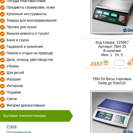
Посуда пластмассовая
Предметы сервировки, ножи
Кухонные инструменты
Товары для консервирования
Прочее для кухни
Ванная комната и туалет
Баня и сауна
Код товара: 310867
Гардероб и хранение
Артикул: ТВН-35
В наличии
Пикник и отдых на природе
Мин: 1 Уп: 5
Дача, огород, цветоводство
59
2157
Уборка
Для детей
ТВН-50 Весы торговые
Игрушки
Delta до 50кг/10г
Интерьер
Подарки
Свечи
Фигурки декоративные
Бытовая электротехника
Утюги
Отпариватели