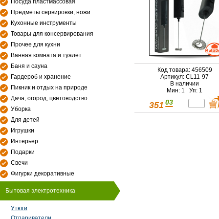
Посуда пластмассовая
Предметы сервировки, ножи
Кухонные инструменты
Товары для консервирования
Прочее для кухни
Ванная комната и туалет
Баня и сауна
Код товара: 456509
Гардероб и хранение
Артикул: CL11-97
В наличии
Пикник и отдых на природе
Мин: 1 Уп: 1
Дача, огород, цветоводство
03
351
Уборка
Для детей
Игрушки
Интерьер
Подарки
Свечи
Фигурки декоративные
Бытовая электротехника
Утюги
Отпариватели