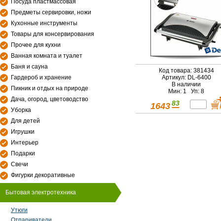
Посуда пластмассовая
Предметы сервировки, ножи
Кухонные инструменты
Товары для консервирования
Прочее для кухни
Ванная комната и туалет
Баня и сауна
Код товара: 381434
Гардероб и хранение
Артикул: DL-6400
В наличии
Пикник и отдых на природе
Мин: 1 Уп: 8
Дача, огород, цветоводство
83
1643
Уборка
Для детей
Игрушки
Интерьер
Подарки
Свечи
Фигурки декоративные
Бытовая электротехника
Утюги
Отпариватели