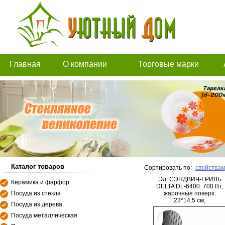
Главная
О компании
Торговые марки
Каталог товаров
Сортировать по:
свойствам
Эл. СЭНДВИЧ-ГРИЛЬ
Керамика и фарфор
DELTA DL-6400: 700 Вт,
Посуда из стекла
жарочные поверх.
23*14,5 см,
Посуда из дерева
антиприг.покрытие (8)
Посуда металлическая