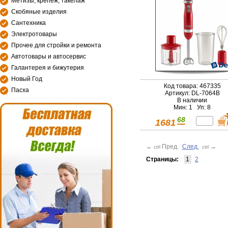
Метизы, крепеж, такелаж
Скобяные изделия
Сантехника
Электротовары
Прочее для стройки и ремонта
Автотовары и автосервис
Галантерея и бижутерия
Новый Год
Код товара: 467335
Пасха
Артикул: DL-7064B
В наличии
Мин: 1 Уп: 8
68
1681
←
Пред.
След.
→
ctrl
ctrl
Страницы:
1
2