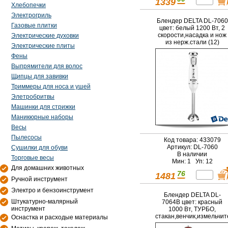
1339
Хлебопечки
Электрогриль
Блендер DELTA DL-7060
Газовые плитки
цвет: белый 1200 Вт, 2
скорости,насадка и нож
Электрические духовки
из нерж.стали (12)
Электрические плиты
Фены
Выпрямители для волос
Щипцы для завивки
Триммеры для носа и ушей
Элетробритвы
Машинки для стрижки
Маникюрные наборы
Весы
Пылесосы
Код товара: 433079
Артикул: DL-7060
Сушилки для обуви
В наличии
Торговые весы
Мин: 1 Уп: 12
Для домашних животных
76
1481
Ручной инструмент
Электро и бензоинструмент
Блендер DELTA DL-
Штукатурно-малярный
7064B цвет: красный
инструмент
1000 Вт, ТУРБО,
стакан,венчик,измельчит
Оснастка и расходые материалы