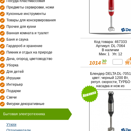
Посуда пластмассовая
Предметы сервировки, ножи
Кухонные инструменты
Товары для консервирования
Прочее для кухни
Ванная комната и туалет
Баня и сауна
Код товара: 467333
Гардероб и хранение
Артикул: DL-7064
В наличии
Пикник и отдых на природе
Мин: 1 Уп: 12
Дача, огород, цветоводство
30
1014
Уборка
Для детей
Блендер DELTA DL-7051
цвет: черный 1200 Вт,
Игрушки
регул. скорости, ТУРБО
Интерьер
насадка и нож из
нерж.стали (6)
Подарки
Свечи
Фигурки декоративные
Бытовая электротехника
Утюги
Отпариватели