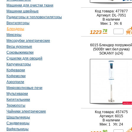
Машинки для очистки ткани
Код товара: 477877
Машинки швейные
Артикул: DL-7051
Радиаторы и тепловентиляторы
В наличии
Вентиляторы
Мин: 1 Уп: 6
Блендеры
78
1223
Миксеры
Мясорубки электрические
6015 Блендер погружно
Весы кухонные
(500Вт мет.бел ручка)
Соковыжималки
SOKANY (х24)
Сушилки для овощей
Капучинаторы
Кофеварки
Кофемолки
Аэрогрили
Микроволновые печи
Мультиварки
Кипятильники
Термопоты
Чайники электрические
Код товара: 457475
Артикул: 6015
Шашлычницы
В наличии
Сэндвичницы
Мин: 1 Уп: 24
Вафельницы
90