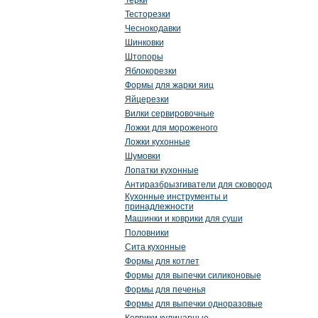
Терки
Тесторезки
Чеснокодавки
Шинковки
Штопоры
Яблокорезки
Формы для жарки яиц
Яйцерезки
Вилки сервировочные
Ложки для мороженого
Ложки кухонные
Шумовки
Лопатки кухонные
Антиразбрызгиватели для сковород
Кухонные инструменты и
принадлежности
Машинки и коврики для суши
Половники
Сита кухонные
Формы для котлет
Формы для выпечки силиконовые
Формы для печенья
Формы для выпечки одноразовые