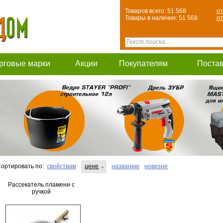
Товаров всего: 51 568
от
Товары в наличии: 51 568
от
рговые марки
Акции
Покупателям
Поста
ортировать по:
свойствам
цене
названию
новизне
Рассекатель пламени с
ручкой