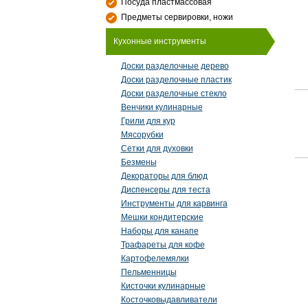
Посуда пластмассовая
Предметы сервировки, ножи
Кухонные инструменты
Доски разделочные дерево
Доски разделочные пластик
Доски разделочные стекло
Венчики кулинарные
Грили для кур
Мясорубки
Сетки для духовки
Безмены
Декораторы для блюд
Диспенсеры для теста
Инструменты для карвинга
Мешки кондитерские
Наборы для канапе
Трафареты для кофе
Картофелемялки
Пельменницы
Кисточки кулинарные
Косточковыдавливатели