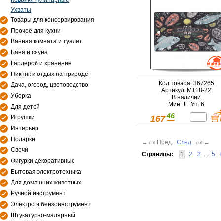
Коврики кулинарные
Ухваты
Товары для консервирования
Прочее для кухни
Ванная комната и туалет
Баня и сауна
Гардероб и хранение
Пикник и отдых на природе
Код товара: 367265
Дача, огород, цветоводство
Артикул: МТ18-22
Уборка
В наличии
Мин: 1 Уп: 6
Для детей
46
167
Игрушки
Интерьер
Подарки
←
Пред.
След.
→
ctrl
ctrl
Свечи
Страницы:
1
2
3
...
5
Фигурки декоративные
Бытовая электротехника
Для домашних животных
Ручной инструмент
Электро и бензоинструмент
Штукатурно-малярный