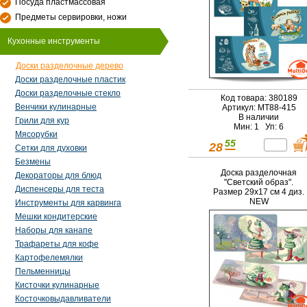
Посуда пластмассовая
Предметы сервировки, ножи
Кухонные инструменты
Доски разделочные дерево
Доски разделочные пластик
Доски разделочные стекло
Код товара: 380189
Венчики кулинарные
Артикул: MT88-415
В наличии
Грили для кур
Мин: 1 Уп: 6
Мясорубки
55
28
Сетки для духовки
Безмены
Доска разделочная
Декораторы для блюд
"Светский образ".
Диспенсеры для теста
Размер 29х17 см 4 диз.
NEW
Инструменты для карвинга
Мешки кондитерские
Наборы для канапе
Трафареты для кофе
Картофелемялки
Пельменницы
Кисточки кулинарные
Косточковыдавливатели