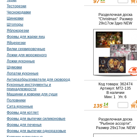
Терки
97
Тесторезки
Чеснокодавки
Разделочная доска
Шинковки
"Christmas". Размер
29х17см 3диз NEW
Штопоры
Яблокорезки
Формы для жарки яиц
Яйцерезки
Вилки сервировочные
Ложки для мороженого
Ложки кухонные
Шумовки
Лопатки кухонные
Антиразбрызгиватели для сковород
Код товара: 362474
Кухонные инструменты и
Артикул: МТ2-135
принадлежности
В наличии
Машинки и коврики для суши
Мин: 1 Уп: 6
Половники
14
135
Сита кухонные
Формы для котлет
Формы для выпечки силиконовые
Разделочная доска
"Рыбное ассорти".
Формы для печенья
Размер 29х17см. NEW
Формы для выпечки одноразовые