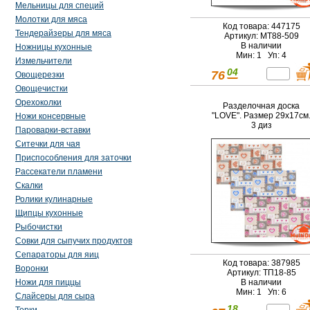
Мельницы для специй
Молотки для мяса
Код товара: 447175
Тендерайзеры для мяса
Артикул: МТ88-509
В наличии
Ножницы кухонные
Мин: 1 Уп: 4
Измельчители
04
76
Овощерезки
Овощечистки
Орехоколки
Разделочная доска
"LOVE". Размер 29х17см
Ножи консервные
3 диз
Пароварки-вставки
Ситечки для чая
Приспособления для заточки
Рассекатели пламени
Скалки
Ролики кулинарные
Щипцы кухонные
Рыбочистки
Совки для сыпучих продуктов
Сепараторы для яиц
Код товара: 387985
Воронки
Артикул: ТП18-85
Ножи для пиццы
В наличии
Мин: 1 Уп: 6
Слайсеры для сыра
18