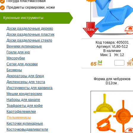
Посуда пластмассовая
Предметы сервировки, ножи
Кухонные инструменты
Доски разделочные дерево
-14%
Доски разделочные пластик
Доски разделочные стекло
Код товара: 405031
Венчики кулинарные
Артикул: VL80-512
В наличии
Грили для кур
Мин: 1 Уп: 12
Мясорубки
34
65
Сетки для духовки
Безмены
Декораторы для блюд
Форма для чебуреков
Диспенсеры для теста
D12см .
Инструменты для карвинга
Мешки кондитерские
Наборы для канапе
Трафареты для кофе
Картофелемялки
Пельменницы
Кисточки кулинарные
Косточковыдавливатели