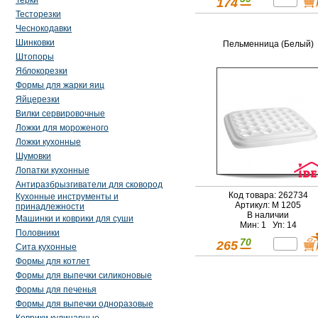
Терки
174
Тесторезки
Чеснокодавки
Шинковки
Пельменница (Белый)
Штопоры
Яблокорезки
Формы для жарки яиц
Яйцерезки
Вилки сервировочные
Ложки для мороженого
Ложки кухонные
Шумовки
Лопатки кухонные
Антиразбрызгиватели для сковород
Код товара: 262734
Кухонные инструменты и
Артикул: М 1205
принадлежности
В наличии
Машинки и коврики для суши
Мин: 1 Уп: 14
Половники
70
265
Сита кухонные
Формы для котлет
Формы для выпечки силиконовые
Формы для печенья
Формы для выпечки одноразовые