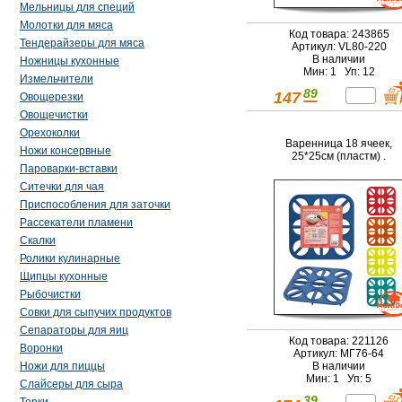
Мельницы для специй
Молотки для мяса
Код товара: 243865
Тендерайзеры для мяса
Артикул: VL80-220
В наличии
Ножницы кухонные
Мин: 1 Уп: 12
Измельчители
89
147
Овощерезки
Овощечистки
Орехоколки
Варенница 18 ячеек,
Ножи консервные
25*25см (пластм) .
Пароварки-вставки
Ситечки для чая
Приспособления для заточки
Рассекатели пламени
Скалки
Ролики кулинарные
Щипцы кухонные
Рыбочистки
Совки для сыпучих продуктов
Сепараторы для яиц
Код товара: 221126
Воронки
Артикул: МГ76-64
Ножи для пиццы
В наличии
Мин: 1 Уп: 5
Слайсеры для сыра
39