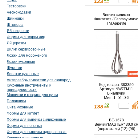
Терки
123
Тесторезки
Чеснокодавки
Венчик силикон
Шинковки
Фантазия / Fantasy мокк
TM Appetite
Штопоры
Яблокорезки
Формы для жарки яиц
Яйцерезки
Вилки сервировочные
Ложки для мороженого
Ложки кухонные
Шумовки
Лопатки кухонные
Антиразбрызгиватели для сковород
Код товара: 383350
Кухонные инструменты и
Артикул: NW7FM11
принадлежности
В наличии
Машинки и коврики для суши
Мин: 1 Уп: 36
Половники
32
138
Сита кухонные
Формы для котлет
Формы для выпечки силиконовые
BE-1678
Венчик"MASTER" 30,0 с
Формы для печенья
(нерж.сталь) (12) (96)
Формы для выпечки одноразовые