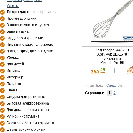
Коврики кулинарные
Ухваты
Товары для консервирования
Прочее для кухни
Ванная комната и туалет
Баня и сауна
Гардероб и хранение
Пикник и отдых на природе
Код товара: 443750
Дача, огород, цветоводство
Артикул: BE-1678
Уборка
В наличии
Мин: 1 Уп: 96
Для детей
25
153
Игрушки
Интерьер
Подарки
←
Пред.
След.
→
ctrl
ctrl
Свечи
Страницы:
1
2
Фигурки декоративные
Бытовая электротехника
Для домашних животных
Ручной инструмент
Электро и бензоинструмент
Штукатурно-малярный