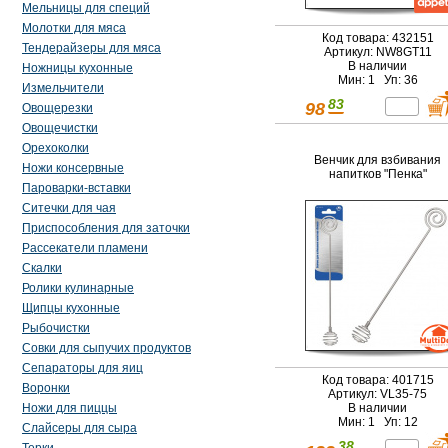
Мельницы для специй
Молотки для мяса
Код товара: 432151
Тендерайзеры для мяса
Артикул: NW8GT11
В наличии
Ножницы кухонные
Мин: 1 Уп: 36
Измельчители
83
98
Овощерезки
Овощечистки
Орехоколки
Венчик для взбивания
Ножи консервные
напитков "Пенка"
Пароварки-вставки
Ситечки для чая
Приспособления для заточки
Рассекатели пламени
Скалки
Ролики кулинарные
Щипцы кухонные
Рыбочистки
Совки для сыпучих продуктов
Сепараторы для яиц
Код товара: 401715
Воронки
Артикул: VL35-75
Ножи для пиццы
В наличии
Мин: 1 Уп: 12
Слайсеры для сыра
38