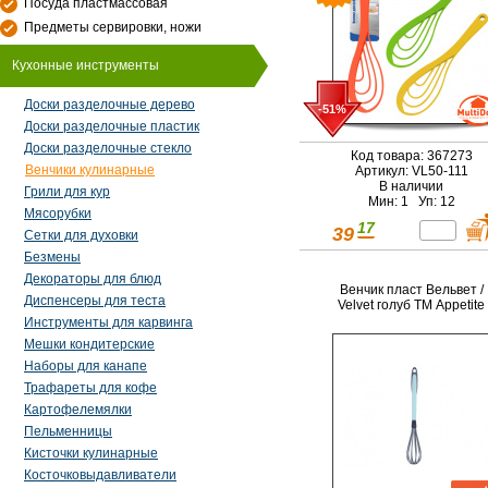
Посуда пластмассовая
Предметы сервировки, ножи
Кухонные инструменты
Доски разделочные дерево
-51%
Доски разделочные пластик
Доски разделочные стекло
Код товара: 367273
Венчики кулинарные
Артикул: VL50-111
В наличии
Грили для кур
Мин: 1 Уп: 12
Мясорубки
17
39
Сетки для духовки
Безмены
Декораторы для блюд
Венчик пласт Вельвет /
Диспенсеры для теста
Velvet голуб ТМ Appetite
Инструменты для карвинга
Мешки кондитерские
Наборы для канапе
Трафареты для кофе
Картофелемялки
Пельменницы
Кисточки кулинарные
Косточковыдавливатели