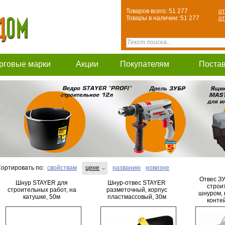
Товаров всего: 51 277
от
Товары в наличии: 51 277
от
рговые марки
Акции
Покупателям
Поста
ортировать по:
свойствам
цене
названию
новизне
Отвес З
Шнур STAYER для
Шнур-отвес STAYER
строи
строительных работ, на
разметочный, корпус
шнуром, 
катушке, 50м
пластмассовый, 30м
конте