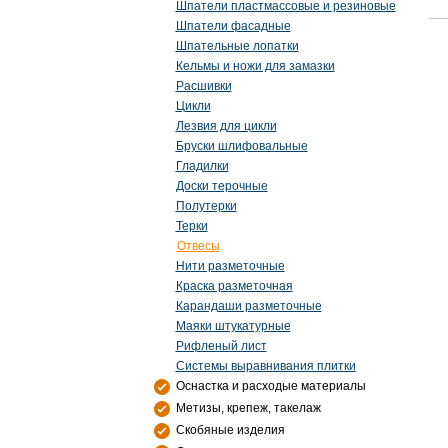
Шпатели пластмассовые и резиновые
Шпатели фасадные
Шпательные лопатки
Кельмы и ножи для замазки
Расшивки
Цикли
Лезвия для цикли
Бруски шлифовальные
Гладилки
Доски терочные
Полутерки
Терки
Отвесы
Нити разметочные
Краска разметочная
Карандаши разметочные
Маяки штукатурные
Рифленый лист
Системы выравнивания плитки
Оснастка и расходые материалы
Метизы, крепеж, такелаж
Скобяные изделия