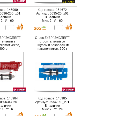
вара: 145990
Код товара: 154672
 0636-250_z01
Артикул: 0635-20_z01
наличии
В наличии
 2 Уп: 60
Мин: 2 Уп: 60
30
363
БР "ЭКСПЕРТ"
Отвес ЗУБР "ЭКСПЕРТ"
тельный в
строительный со
ссовом чехле,
шнуром и безопасным
600гр
наконечником, 600 г
вара: 145984
Код товара: 145985
л: 06347-60
Артикул: 06347-60_z01
наличии
В наличии
: 1 Уп: 6
Мин: 2 Уп: 24
54