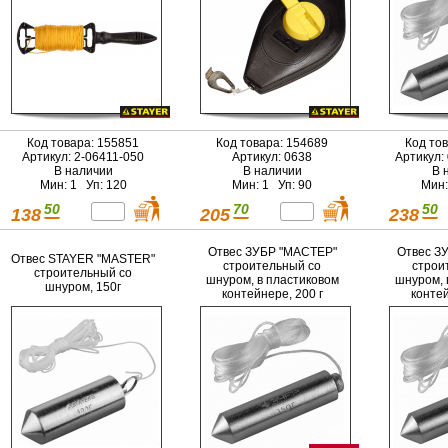
Код товара: 155851
Код товара: 154689
Код то
Артикул: 2-06411-050
Артикул: 0638
Артикул:
В наличии
В наличии
В 
Мин: 1 Уп: 120
Мин: 1 Уп: 90
Мин:
50
70
50
138
205
238
Отвес ЗУБР "МАСТЕР"
Отвес З
Отвес STAYER "MASTER"
строительный со
строи
строительный со
шнуром, в пластиковом
шнуром, 
шнуром, 150г
контейнере, 200 г
контей