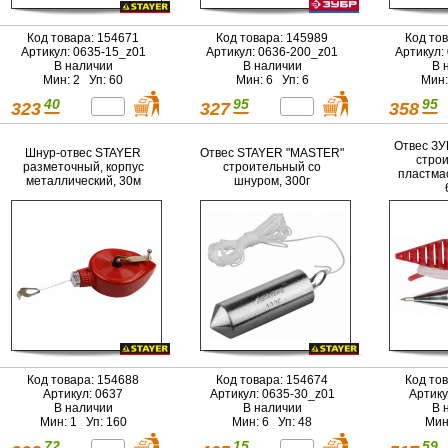
Код товара: 154671
Код товара: 145989
Код то
Артикул: 0635-15_z01
Артикул: 0636-200_z01
Артикул:
В наличии
В наличии
В 
Мин: 2 Уп: 60
Мин: 6 Уп: 6
Мин:
40
95
95
323
327
358
Отвес ЗУ
Шнур-отвес STAYER
Отвес STAYER "MASTER"
строи
разметочный, корпус
строительный со
пластма
металлический, 30м
шнуром, 300г
Код товара: 154688
Код товара: 154674
Код то
Артикул: 0637
Артикул: 0635-30_z01
Артику
В наличии
В наличии
В 
Мин: 1 Уп: 160
Мин: 6 Уп: 48
Мин
72
15
59