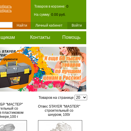
обрать
Товаров в корзине:
0
обрать
На сумму:
0.00 руб.
Личный кабинет
Войти
вщикам
Контакты
Помощь
Товаров на странице
УБР "МАСТЕР"
Отвес STAYER "MASTER"
тельный со
строительный со
в пластиковом
шнуром, 100г
йнере,100 г