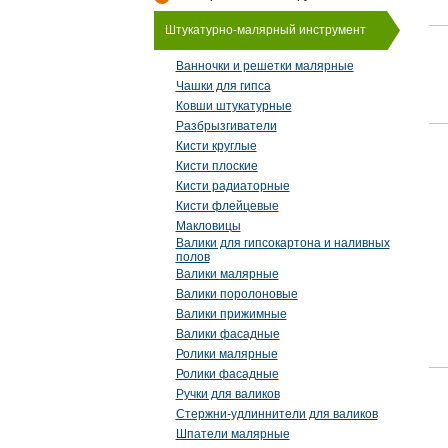
Штукатурно-малярный инструмент
Ванночки и решетки малярные
Чашки для гипса
Ковши штукатурные
Разбрызгиватели
Кисти круглые
Кисти плоские
Кисти радиаторные
Кисти флейцевые
Макловицы
Валики для гипсокартона и наливных
полов
Валики малярные
Валики поролоновые
Валики прижимные
Валики фасадные
Ролики малярные
Ролики фасадные
Ручки для валиков
Стержни-удлиннители для валиков
Шпатели малярные