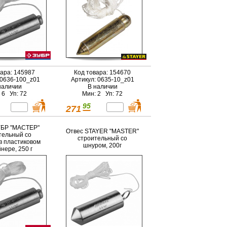
вара: 145987
Код товара: 154670
 0636-100_z01
Артикул: 0635-10_z01
наличии
В наличии
 6 Уп: 72
Мин: 2 Уп: 72
95
271
УБР "МАСТЕР"
Отвес STAYER "MASTER"
тельный со
строительный со
в пластиковом
шнуром, 200г
нере, 250 г