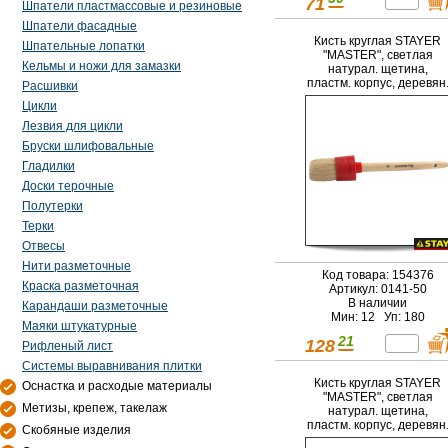
71
Шпатели пластмассовые и резиновые
Шпатели фасадные
Кисть круглая STAYER
Шпательные лопатки
"MASTER", светлая
Кельмы и ножи для замазки
натурал. щетина,
пластм. корпус, деревян
Расшивки
ручка, №14 x50мм
Цикли
Лезвия для цикли
Бруски шлифовальные
Гладилки
Доски терочные
Полутерки
Терки
Отвесы
Нити разметочные
Код товара: 154376
Краска разметочная
Артикул: 0141-50
В наличии
Карандаши разметочные
Мин: 12 Уп: 180
Маяки штукатурные
21
128
Рифленый лист
Системы выравнивания плитки
Кисть круглая STAYER
Оснастка и расходые материалы
"MASTER", светлая
Метизы, крепеж, такелаж
натурал. щетина,
пластм. корпус, деревян
Скобяные изделия
ручка, №20 x65мм