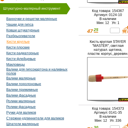
Штукатурно-малярный инструмент
Код товара: 154367
Артикул: 0124-10
В наличии
Ванночки и решетки малярные
Мин: 12 Уп: 1
Чашки для гипса
25
Ковши штукатурные
47
Разбрызгиватели
Кисти круглые
Кисть круглая STAYER
"MASTER", светлая
Кисти плоские
натурал. щетина,
Кисти радиаторные
пластм. корпус, деревян
ручка, №8 x 35мм
Кисти флейцевые
Макловицы
Валики для гипсокартона и наливных
полов
Валики малярные
Валики поролоновые
Валики прижимные
Валики фасадные
Ролики малярные
Ролики фасадные
Код товара: 154373
Ручки для валиков
Артикул: 0141-35
В наличии
Стержни-удлиннители для валиков
Мин: 12 Уп: 336
Шпатели малярные
30