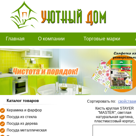
Главная
О компании
Торговые марки
Каталог товаров
Сортировать по:
свойствам
Кисть круглая STAYER
Керамика и фарфор
"MASTER", светлая
Посуда из стекла
натуральная щетина,
пластмассовый корпус,
Посуда из дерева
деревянная ручка, №2 x
20мм
Посуда металлическая