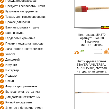
Посуда пластмассовая
Предметы сервировки, ножи
Кухонные инструменты
Товары для консервирования
Прочее для кухни
Ванная комната и туалет
Баня и сауна
Код товара: 154370
Гардероб и хранение
Артикул: 0141-20
В наличии
Пикник и отдых на природе
Мин: 12 Уп: 852
Дача, огород, цветоводство
39
35
Уборка
Для детей
Кисть круглая тонкая
STAYER "UNIVERSAL-
Игрушки
STANDARD", светлая
Интерьер
натуральная щетина,
деревянная ручка, №10 
Подарки
11мм
Свечи
Фигурки декоративные
Бытовая электротехника
Для домашних животных
Ручной инструмент
Электро и бензоинструмент