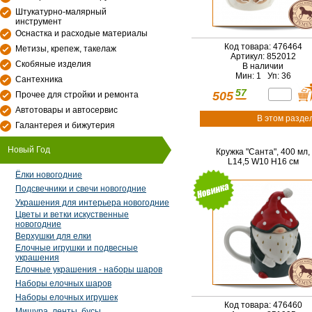
Штукатурно-малярный
инструмент
Оснастка и расходые материалы
Код товара: 476464
Метизы, крепеж, такелаж
Артикул: 852012
Скобяные изделия
В наличии
Мин: 1 Уп: 36
Сантехника
57
505
Прочее для стройки и ремонта
Автотовары и автосервис
В этом разде
Галантерея и бижутерия
Новый Год
Кружка "Санта", 400 мл,
L14,5 W10 H16 см
Ёлки новогодние
Подсвечники и свечи новогодние
Украшения для интерьера новогодние
Цветы и ветки искуственные
новогодние
Верхушки для елки
Елочные игрушки и подвесные
украшения
Елочные украшения - наборы шаров
Наборы елочных шаров
Наборы елочных игрушек
Код товара: 476460
Мишура, ленты, бусы