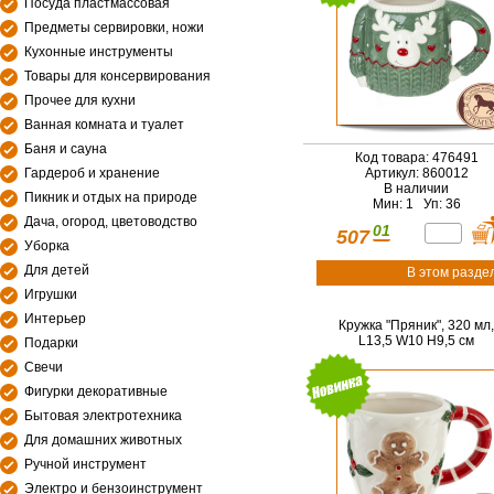
Посуда пластмассовая
Предметы сервировки, ножи
Кухонные инструменты
Товары для консервирования
Прочее для кухни
Ванная комната и туалет
Баня и сауна
Код товара: 476491
Гардероб и хранение
Артикул: 860012
В наличии
Пикник и отдых на природе
Мин: 1 Уп: 36
Дача, огород, цветоводство
01
507
Уборка
Для детей
В этом разде
Игрушки
Интерьер
Кружка "Пряник", 320 мл,
L13,5 W10 H9,5 см
Подарки
Свечи
Фигурки декоративные
Бытовая электротехника
Для домашних животных
Ручной инструмент
Электро и бензоинструмент