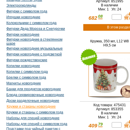
Артикул: 851995
В наличии
Электрогирлянды
Мин: 1 Уп: 24
Фигурки с символом года
08
682
Игрушки новогодние
Колокольчики с символом года
В этом разде
Фигурки Деда Мороза и Снегурочки
Фигурки новогодние
Фигурки новогодние в стеклянном
Кружка, 350 мл, L12 W8
шаре
H9,5 см
Фигурки новогодние музыкальные
Фигурки новогодние с подсветкой
Фигурки рождественские
Копилки новогодние
Копилки с символом года
Брелки с символом года
Магниты новогодние
Банки для продуктов новогодние
Блюда сервировочные новогодние
Доски разделочные новогодние
Код товара: 475431
Кружки и стаканы новогодние
Артикул: 853355
Кружки и стаканы с символом года
В наличии
Мин: 1 Уп: 24
Наборы для специй новогодние
79
Наборы для специй с символом года
409
Подставки под чайный пакетик с