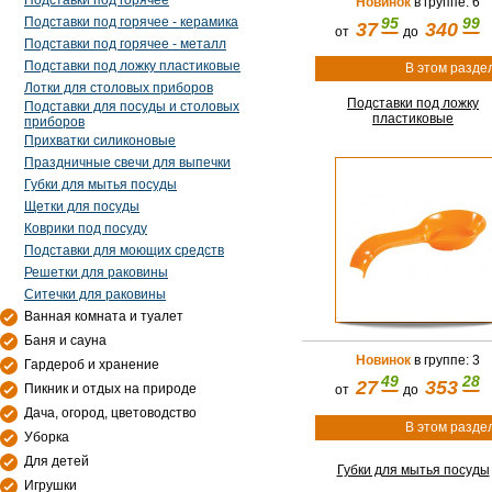
Подставки под горячее
Новинок
в группе: 6
Подставки под горячее - керамика
95
99
37
340
от
до
Подставки под горячее - металл
Подставки под ложку пластиковые
В этом разде
Лотки для столовых приборов
Подставки под ложку
Подставки для посуды и столовых
пластиковые
приборов
Прихватки силиконовые
Праздничные свечи для выпечки
Губки для мытья посуды
Щетки для посуды
Коврики под посуду
Подставки для моющих средств
Решетки для раковины
Ситечки для раковины
Ванная комната и туалет
Баня и сауна
Новинок
в группе: 3
Гардероб и хранение
49
28
27
353
Пикник и отдых на природе
от
до
Дача, огород, цветоводство
В этом разде
Уборка
Для детей
Губки для мытья посуды
Игрушки