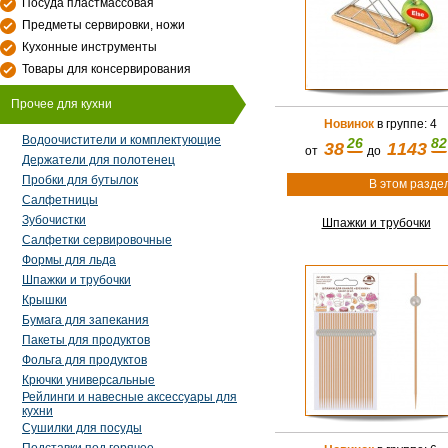
Посуда пластмассовая
Предметы сервировки, ножи
Кухонные инструменты
Товары для консервирования
Прочее для кухни
Новинок
в группе: 4
Водоочистители и комплектующие
26
82
38
1143
от
до
Держатели для полотенец
Пробки для бутылок
В этом разде
Салфетницы
Зубочистки
Шпажки и трубочки
Салфетки сервировочные
Формы для льда
Шпажки и трубочки
Крышки
Бумага для запекания
Пакеты для продуктов
Фольга для продуктов
Крючки универсальные
Рейлинги и навесные аксессуары для
кухни
Сушилки для посуды