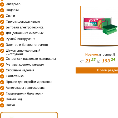
Интерьер
Подарки
Свечи
Фигурки декоративные
Бытовая электротехника
Для домашних животных
Ручной инструмент
Электро и бензоинструмент
Штукатурно-малярный
инструмент
Новинок
в группе: 8
Оснастка и расходые материалы
25
34
21
193
от
до
Метизы, крепеж, такелаж
В этом разде
Скобяные изделия
Сантехника
Прочее для стройки и ремонта
Автотовары и автосервис
Галантерея и бижутерия
Новый Год
Пасха