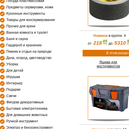
Посуда пластмассовая
Предметы сервировки, ножи
Кухонные инструменты
Товары для консервирования
Прочее для кухни
Ванная комната и туалет
Новинок
в группе: 4
Баня и сауна
85
218
5310
от
до
Гардероб и хранение
Пикник и отдых на природе
В этом разде
Дача, огород, цветоводство
Ящики для
Уборка
инструментов
Для детей
Игрушки
Интерьер
Подарки
Свечи
Фигурки декоративные
Бытовая электротехника
Для домашних животных
Ручной инструмент
Электро и бензоинструмент