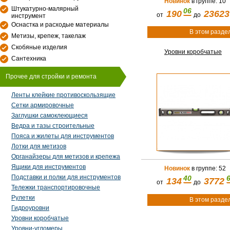
Новинок
в группе: 10
Штукатурно-малярный
06
190
23623
от
до
инструмент
Оснастка и расходые материалы
В этом разде
Метизы, крепеж, такелаж
Скобяные изделия
Уровни коробчатые
Сантехника
Прочее для стройки и ремонта
Ленты клейкие противоскользящие
Сетки армировочные
Заглушки самоклеющиеся
Ведра и тазы строительные
Пояса и жилеты для инструментов
Лотки для метизов
Органайзеры для метизов и крепежа
Ящики для инструментов
Новинок
в группе: 52
Подставки и полки для инструментов
40
134
3772
от
до
Тележки транспортировочные
Рулетки
В этом разде
Гидроуровни
Уровни коробчатые
Уровни-угломеры