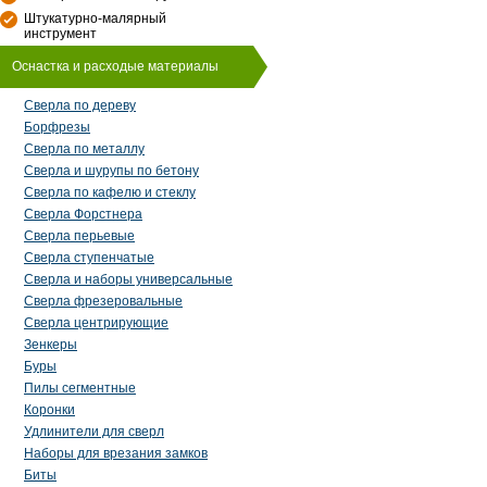
Штукатурно-малярный
инструмент
Оснастка и расходые материалы
Сверла по дереву
Борфрезы
Сверла по металлу
Сверла и шурупы по бетону
Сверла по кафелю и стеклу
Сверла Форстнера
Сверла перьевые
Сверла ступенчатые
Сверла и наборы универсальные
Сверла фрезеровальные
Сверла центрирующие
Зенкеры
Буры
Пилы сегментные
Коронки
Удлинители для сверл
Наборы для врезания замков
Биты