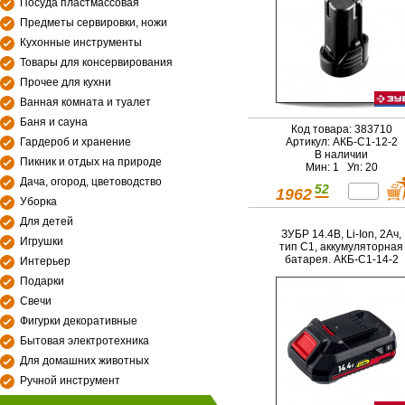
Посуда пластмассовая
Предметы сервировки, ножи
Кухонные инструменты
Товары для консервирования
Прочее для кухни
Ванная комната и туалет
Баня и сауна
Код товара: 383710
Гардероб и хранение
Артикул: АКБ-С1-12-2
В наличии
Пикник и отдых на природе
Мин: 1 Уп: 20
Дача, огород, цветоводство
52
1962
Уборка
Для детей
ЗУБР 14.4В, Li-Ion, 2Ач,
Игрушки
тип С1, аккумуляторная
батарея. АКБ-С1-14-2
Интерьер
Подарки
Свечи
Фигурки декоративные
Бытовая электротехника
Для домашних животных
Ручной инструмент