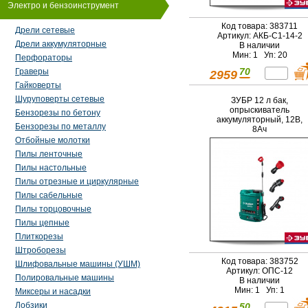
Электро и бензоинструмент
Код товара: 383711
Дрели сетевые
Артикул: АКБ-С1-14-2
Дрели аккумуляторные
В наличии
Мин: 1 Уп: 20
Перфораторы
70
Граверы
2959
Гайковерты
Шуруповерты сетевые
ЗУБР 12 л бак,
опрыскиватель
Бензорезы по бетону
аккумуляторный, 12В,
Бензорезы по металлу
8Ач
Отбойные молотки
Пилы ленточные
Пилы настольные
Пилы отрезные и циркулярные
Пилы сабельные
Пилы торцовочные
Пилы цепные
Плиткорезы
Штроборезы
Код товара: 383752
Шлифовальные машины (УШМ)
Артикул: ОПС-12
Полировальные машины
В наличии
Мин: 1 Уп: 1
Миксеры и насадки
Лобзики
50