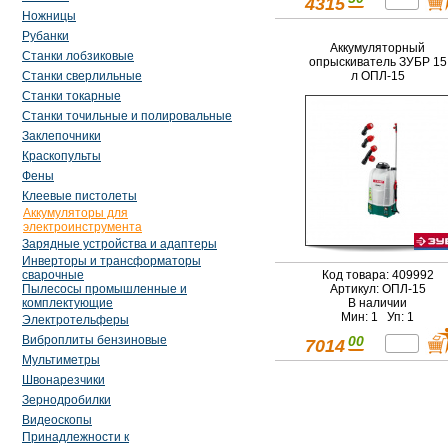
4315
Ножницы
Рубанки
Аккумуляторный
Станки лобзиковые
опрыскиватель ЗУБР 15
л ОПЛ-15
Станки сверлильные
Станки токарные
Станки точильные и полировальные
Заклепочники
Краскопульты
Фены
Клеевые пистолеты
Аккумуляторы для
электроинструмента
Зарядные устройства и адаптеры
Инверторы и трансформаторы
Код товара: 409992
сварочные
Артикул: ОПЛ-15
Пылесосы промышленные и
В наличии
комплектующие
Мин: 1 Уп: 1
Электротельферы
00
Виброплиты бензиновые
7014
Мультиметры
Швонарезчики
Зернодробилки
Видеоскопы
Принадлежности к