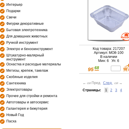
Интерьер
Подарки
Свечи
Фигурки декоративные
Бытовая электротехника
Для домашних животных
Ручной инструмент
Код товара: 217207
Электро и бензоинструмент
Артикул: МО8-100
Штукатурно-малярный
В наличии
инструмент
Мин: 6 Уп: 6
Оснастка и расходые материалы
68
95
Метизы, крепеж, такелаж
Скобяные изделия
←
Пред.
След.
→
Сантехника
ctrl
ctrl
Электротовары
Страницы:
1
2
3
4
Прочее для стройки и ремонта
Автотовары и автосервис
Галантерея и бижутерия
Новый Год
Пасха