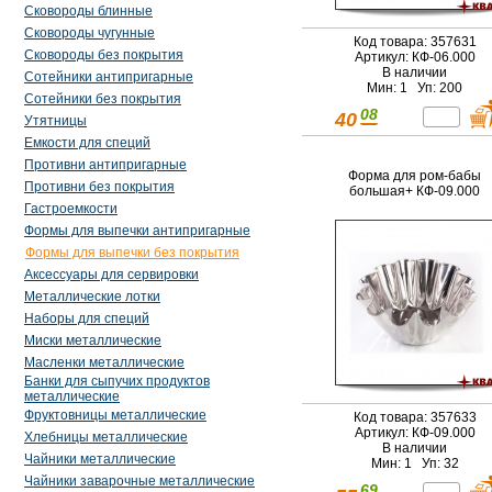
Сковороды блинные
Сковороды чугунные
Код товара: 357631
Сковороды без покрытия
Артикул: КФ-06.000
В наличии
Сотейники антипригарные
Мин: 1 Уп: 200
Сотейники без покрытия
08
40
Утятницы
Емкости для специй
Противни антипригарные
Форма для ром-бабы
Противни без покрытия
большая+ КФ-09.000
Гастроемкости
Формы для выпечки антипригарные
Формы для выпечки без покрытия
Аксессуары для сервировки
Металлические лотки
Наборы для специй
Миски металлические
Масленки металлические
Банки для сыпучих продуктов
металлические
Фруктовницы металлические
Код товара: 357633
Артикул: КФ-09.000
Хлебницы металлические
В наличии
Чайники металлические
Мин: 1 Уп: 32
Чайники заварочные металлические
69