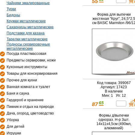
55
Чайники эмалированные
Турки
Форма для выпечки
Бидоны
жестяная "Круг", 24,5*2,
Кружки металлические
см BASIC Marmiton /96/1
Сахарницы металлические
Подставки для казана
Тарелки металлические
Подносы сервировочные
металлические
Посуда пластмассовая
Предметы сервировки, ножи
Кухонные инструменты
Товары для консервирования
Прочее для кухни
Код товара: 399067
Ванная комната и туалет
Артикул: 17423
В наличии
Баня и сауна
Мин: 1 Уп: 12
Гардероб и хранение
65
87
Пикник и отдых на природе
Дача, огород, цветоводство
Формы д/выпечки
однораз. Н-р 3шт.
Уборка
14х11х4,5см (490мл,
Для детей
алюминий)
Игрушки