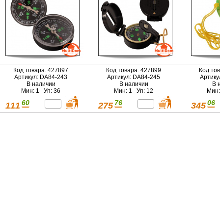
Код товара: 427897
Код товара: 427899
Код то
Артикул: DA84-243
Артикул: DA84-245
Артику
В наличии
В наличии
В 
Мин: 1 Уп: 36
Мин: 1 Уп: 12
Мин:
60
76
06
111
275
345