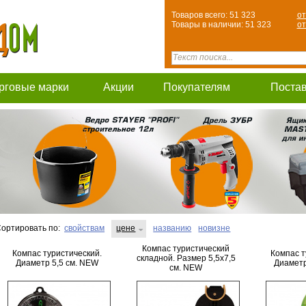
Товаров всего: 51 323
от
Товары в наличии: 51 323
от
рговые марки
Акции
Покупателям
Поста
ортировать по:
свойствам
цене
названию
новизне
Компас туристический
Компас туристический.
Компас т
складной. Размер 5,5х7,5
Диаметр 5,5 см. NEW
Диаметр
см. NEW