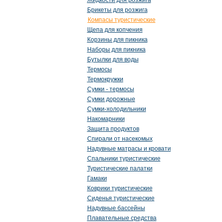
Жидкости для розжига
Брикеты для розжига
Компасы туристические
Щепа для копчения
Корзины для пикника
Наборы для пикника
Бутылки для воды
Термосы
Термокружки
Сумки - термосы
Сумки дорожные
Сумки-холодильники
Накомарники
Защита продуктов
Спирали от насекомых
Надувные матрасы и кровати
Спальники туристические
Туристические палатки
Гамаки
Коврики туристические
Сиденья туристические
Надувные бассейны
Плавательные средства