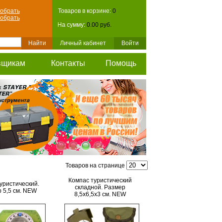
обрать
Товаров в корзине:
0
обрать
На сумму:
0.00 руб.
Личный кабинет
Войти
вщикам
Контакты
Помощь
Товаров на странице
Компас туристический
уристический.
складной. Размер
 5,5 см. NEW
8,5х6,5х3 см. NEW