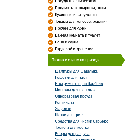
Посуда пластмассовая
Предметы сервировки, ножи
Кухонные инструменты
Товары для консервирования
Прочее для кухни
Ванная комната и туалет
Баня и сауна
Гардероб и хранение
Пикник и отдых на природе
Шампуры для шашлыка
Решетки для гриля
Инструменты для барбекю
Мангалы для шашлыка
Одноразовая посуда
Коптильни
Жаровни
Щетки для гриля
Средства для чистки барбекю
Треноги для костра
Вееры для раздува