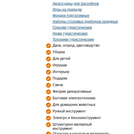
Аксессуары для бассейнов
Игры на природе
Фонари портативные
Наборы столовых приборов складные
Горелки туристические
Ножи туристические
Топорики туристические
Дача, огород, цветоводство
Уборка
Для детей
Игрушки
Интерьер
Подарки
Свечи
Фигурки декоративные
Бытовая электротехника
Для домашних животных
Ручной инструмент
Электро и бензоинструмент
Штукатурно-малярный
инструмент
Оснастка и расходые материалы