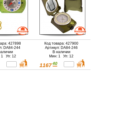
вара: 427898
Код товара: 427900
л: DA84-244
Артикул: DA84-246
наличии
В наличии
 1 Уп: 12
Мин: 1 Уп: 12
40
1167