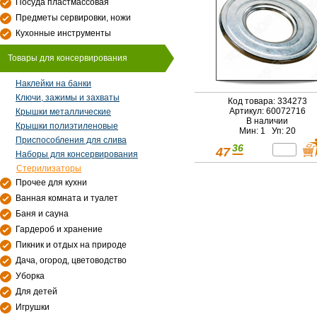
Посуда пластмассовая
Предметы сервировки, ножи
Кухонные инструменты
Товары для консервирования
Наклейки на банки
Ключи, зажимы и захваты
Код товара: 334273
Артикул: 60072716
Крышки металлические
В наличии
Крышки полиэтиленовые
Мин: 1 Уп: 20
Приспособления для слива
36
47
Наборы для консервирования
Стерилизаторы
Прочее для кухни
Ванная комната и туалет
Баня и сауна
Гардероб и хранение
Пикник и отдых на природе
Дача, огород, цветоводство
Уборка
Для детей
Игрушки