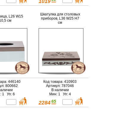
1019
Шкатулка для столовых
ица, L26 W15
приборов, L36 W25 H7
10,5 см
см
вара: 446140
Код товара: 410903
ул: 800662
Артикул: 787046
наличии
В наличии
: 1 Уп: 6
Мин: 1 Уп: 4
65
2284