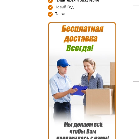
Галантерея и бижутерия
Новый Год
Пасха