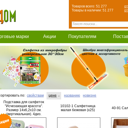
Товаров всего: 51 277
от
Товары в наличии: 51 277
от
рговые марки
Акции
Покупателям
Поста
ортировать по:
свойствам
цене
названию
новизне
Подставка для салфеток
"Исчезающая красота".
10102-1 Салфетница
40-91 Са
Размер 14х6,2х10 см.
малая бежевая (х25)
(вертикальная). 4диз.