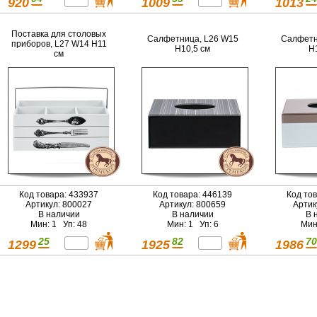
920
1009
1013
Поставка для столовых
Салфетница, L26 W15
Салфетн
приборов, L27 W14 H11
H10,5 см
H
см
Код товара: 433937
Код товара: 446139
Код то
Артикул: 800027
Артикул: 800659
Артик
В наличии
В наличии
В 
Мин: 1 Уп: 48
Мин: 1 Уп: 6
Мин
25
82
70
1299
1925
1986