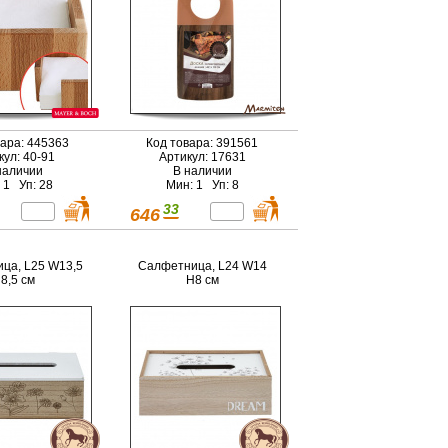
вара: 445363
Код товара: 391561
кул: 40-91
Артикул: 17631
наличии
В наличии
 1 Уп: 28
Мин: 1 Уп: 8
33
646
ца, L25 W13,5
Салфетница, L24 W14
8,5 см
H8 см