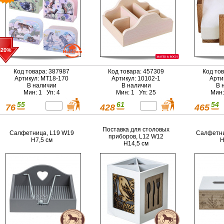
-20%
Код товара: 387987
Код товара: 457309
Код то
Артикул: МТ18-170
Артикул: 10102-1
Арти
В наличии
В наличии
В 
Мин: 1 Уп: 4
Мин: 1 Уп: 25
Мин:
55
61
54
76
428
465
Поставка для столовых
Салфетница, L19 W19
Салфетни
приборов, L12 W12
H7,5 см
H
H14,5 см