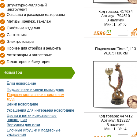
Штукатурно-малярный
инструмент
Код товара: 417634
Оснастка и расходые материалы
Артикул: 794510
В наличии
Метизы, крепеж, такелаж
Мин: 1 Уп: 6
Скобяные изделия
61
1586
Сантехника
Электротовары
Прочее для стройки и ремонта
Подсвечник "Змея", L13
W10,5 H30 см
Автотовары и автосервис
Галантерея и бижутерия
Новый Год
Ёлки новогодние
Подсвечники и свечи новогодние
Подсвечники и свечи с символом
года
Венки новогодние
Украшения для интерьера новогодние
Цветы и ветки искуственные
Код товара: 447412
новогодние
Артикул: 813227
В наличии
Верхушки для елки
Мин: 1 Уп: 4
Елочные игрушки и подвесные
украшения
32