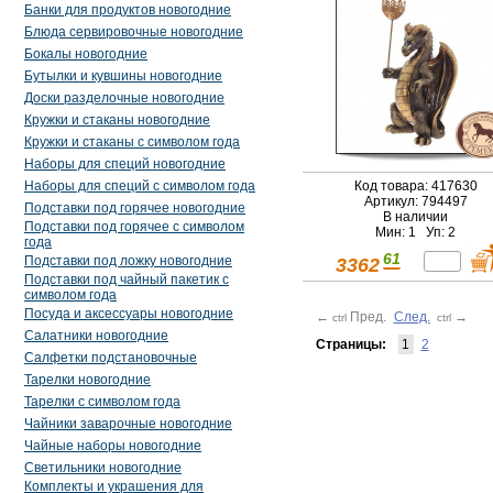
Банки для продуктов новогодние
Блюда сервировочные новогодние
Бокалы новогодние
Бутылки и кувшины новогодние
Доски разделочные новогодние
Кружки и стаканы новогодние
Кружки и стаканы с символом года
Наборы для специй новогодние
Наборы для специй с символом года
Код товара: 417630
Артикул: 794497
Подставки под горячее новогодние
В наличии
Подставки под горячее с символом
Мин: 1 Уп: 2
года
61
Подставки под ложку новогодние
3362
Подставки под чайный пакетик с
символом года
Посуда и аксессуары новогодние
←
Пред.
След.
→
ctrl
ctrl
Салатники новогодние
Страницы:
1
2
Салфетки подстановочные
Тарелки новогодние
Тарелки с символом года
Чайники заварочные новогодние
Чайные наборы новогодние
Светильники новогодние
Комплекты и украшения для