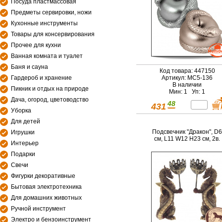
Посуда пластмассовая
Предметы сервировки, ножи
Кухонные инструменты
Товары для консервирования
Прочее для кухни
Ванная комната и туалет
Баня и сауна
Код товара: 447150
Гардероб и хранение
Артикул: МС5-136
В наличии
Пикник и отдых на природе
Мин: 1 Уп: 1
Дача, огород, цветоводство
48
431
Уборка
Для детей
Подсвечник "Дракон", D6
Игрушки
см, L11 W12 H23 см, 2в.
Интерьер
Подарки
Свечи
Фигурки декоративные
Бытовая электротехника
Для домашних животных
Ручной инструмент
Электро и бензоинструмент