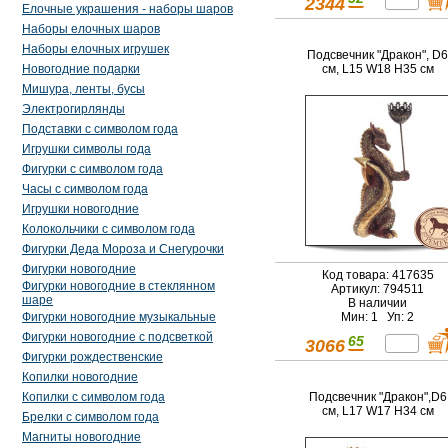
2344
Елочные украшения - наборы шаров
Наборы елочных шаров
Наборы елочных игрушек
Подсвечник "Дракон", D6
см, L15 W18 H35 см
Новогодние подарки
Мишура, ленты, бусы
Электрогирлянды
Подставки с символом года
Игрушки символы года
Фигурки с символом года
Часы с символом года
Игрушки новогодние
Колокольчики с символом года
Фигурки Деда Мороза и Снегурочки
Фигурки новогодние
Код товара: 417635
Фигурки новогодние в стеклянном
Артикул: 794511
шаре
В наличии
Мин: 1 Уп: 2
Фигурки новогодние музыкальные
Фигурки новогодние с подсветкой
65
3066
Фигурки рождественские
Копилки новогодние
Копилки с символом года
Подсвечник "Дракон",D6
см, L17 W17 H34 см
Брелки с символом года
Магниты новогодние