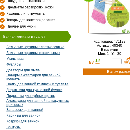
Посуда пластмассовая
Предметы сервировки, ножи
Кухонные инструменты
Товары для консервирования
Прочее для кухни
Ванная комната и туалет
Код товара: 471128
Артикул: 40340
Бельевые корзины пластмассовые
В наличии
Бельевые корзины текстильные
Мин: 1 Уп: 30
Мыльницы
14
67
Футляры
Дозаторы для мыла
В этом разде
Наборы аксессуаров для ванной
комнаты
Полки для ванной комнаты и туалета
Держатели для туалетной бумаги
Подставки для зубных щеток
Аксессуары для ванной на вакуумных
присосках
Занавески для ванной
Карнизы для ванной
Коврики для ванной
Вантузы