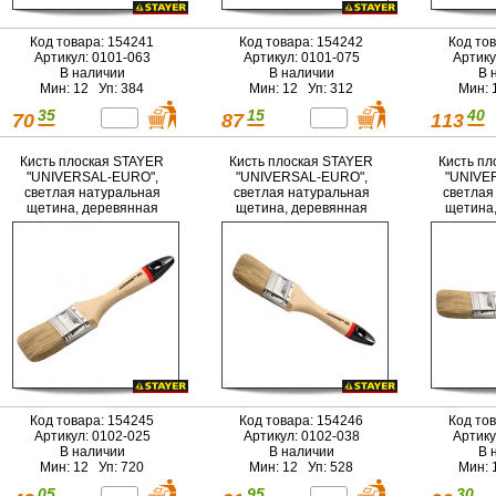
Код товара: 154241
Код товара: 154242
Код то
Артикул: 0101-063
Артикул: 0101-075
Артику
В наличии
В наличии
В 
Мин: 12 Уп: 384
Мин: 12 Уп: 312
Мин: 
35
15
40
70
87
113
Кисть плоская STAYER
Кисть плоская STAYER
Кисть пл
"UNIVERSAL-EURO",
"UNIVERSAL-EURO",
"UNIVE
светлая натуральная
светлая натуральная
светлая
щетина, деревянная
щетина, деревянная
щетина,
ручка, 25мм
ручка, 38мм
руч
Код товара: 154245
Код товара: 154246
Код то
Артикул: 0102-025
Артикул: 0102-038
Артику
В наличии
В наличии
В 
Мин: 12 Уп: 720
Мин: 12 Уп: 528
Мин: 
05
95
30