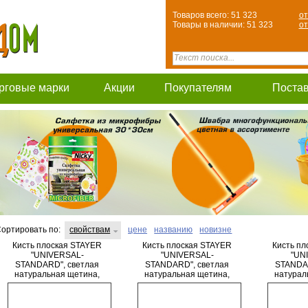
Товаров всего: 51 323
от
Товары в наличии: 51 323
от
рговые марки
Акции
Покупателям
Поста
ортировать по:
свойствам
цене
названию
новизне
Кисть плоская STAYER
Кисть плоская STAYER
Кисть пл
"UNIVERSAL-
"UNIVERSAL-
"UN
STANDARD", светлая
STANDARD", светлая
STANDAR
натуральная щетина,
натуральная щетина,
натурал
деревянная ручка, 20мм
деревянная ручка, 25мм
деревянн