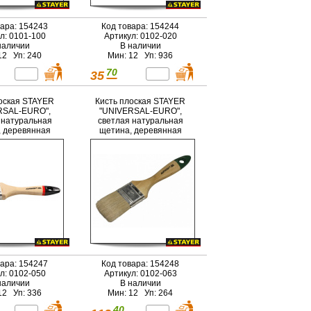
вара: 154243
Код товара: 154244
л: 0101-100
Артикул: 0102-020
наличии
В наличии
12 Уп: 240
Мин: 12 Уп: 936
70
35
оская STAYER
Кисть плоская STAYER
RSAL-EURO",
"UNIVERSAL-EURO",
 натуральная
светлая натуральная
 деревянная
щетина, деревянная
ка, 50мм
ручка, 63мм
вара: 154247
Код товара: 154248
л: 0102-050
Артикул: 0102-063
наличии
В наличии
12 Уп: 336
Мин: 12 Уп: 264
40