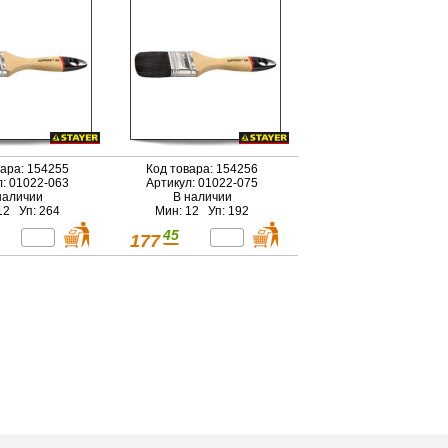
вара: 154255
Код товара: 154256
л: 01022-063
Артикул: 01022-075
наличии
В наличии
12 Уп: 264
Мин: 12 Уп: 192
45
177