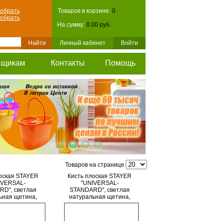
обрать
Товаров в корзине:
0
обрать
На сумму:
0.00 руб.
Личный кабинет
Войти
вщикам
Контакты
Помощь
Товаров на странице
оская STAYER
Кисть плоская STAYER
IVERSAL-
"UNIVERSAL-
D", светлая
STANDARD", светлая
ьная щетина,
натуральная щетина,
ая ручка, 38мм
деревянная ручка, 50мм