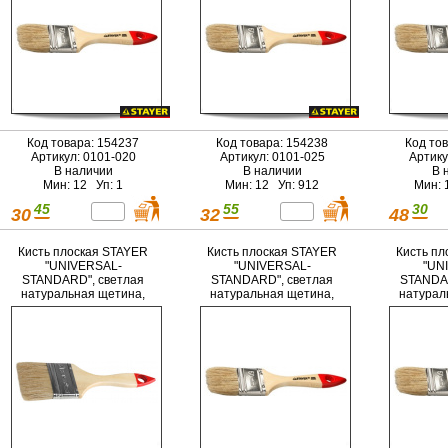
Код товара: 154237
Код товара: 154238
Код то
Артикул: 0101-020
Артикул: 0101-025
Артику
В наличии
В наличии
В 
Мин: 12 Уп: 1
Мин: 12 Уп: 912
Мин: 
45
55
30
30
32
48
Кисть плоская STAYER
Кисть плоская STAYER
Кисть пл
"UNIVERSAL-
"UNIVERSAL-
"UN
STANDARD", светлая
STANDARD", светлая
STANDAR
натуральная щетина,
натуральная щетина,
натурал
деревянная ручка, 63мм
деревянная ручка, 75мм
деревя