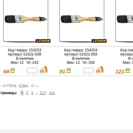
Код товара: 154253
Код товара: 154254
Код то
Артикул: 01022-038
Артикул: 01022-050
Артику
В наличии
В наличии
В 
Мин: 12 Уп: 432
Мин: 12 Уп: 336
Мин: 
25
35
80
68
91
121
←
Пред.
След.
→
ctrl
ctrl
траницы:
1
2
3
...
113
114