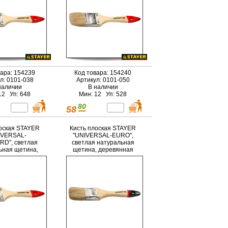
вара: 154239
Код товара: 154240
л: 0101-038
Артикул: 0101-050
наличии
В наличии
12 Уп: 648
Мин: 12 Уп: 528
80
58
оская STAYER
Кисть плоская STAYER
IVERSAL-
"UNIVERSAL-EURO",
D", светлая
светлая натуральная
ьная щетина,
щетина, деревянная
нная ручка,
ручка, 20мм
100мм