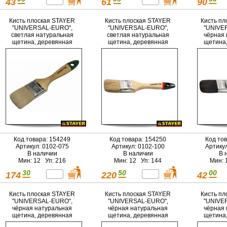
43
61
90
Кисть плоская STAYER
Кисть плоская STAYER
Кисть пл
"UNIVERSAL-EURO",
"UNIVERSAL-EURO",
"UNIVE
светлая натуральная
светлая натуральная
чёрная 
щетина, деревянная
щетина, деревянная
щетина,
ручка, 75мм
ручка,100мм
руч
Код товара: 154249
Код товара: 154250
Код то
Артикул: 0102-075
Артикул: 0102-100
Артику
В наличии
В наличии
В 
Мин: 12 Уп: 216
Мин: 12 Уп: 144
Мин: 
30
50
00
174
220
42
Кисть плоская STAYER
Кисть плоская STAYER
Кисть пл
"UNIVERSAL-EURO",
"UNIVERSAL-EURO",
"UNIVE
чёрная натуральная
чёрная натуральная
чёрная 
щетина, деревянная
щетина, деревянная
щетина,
ручка, 38мм
ручка, 50мм
руч