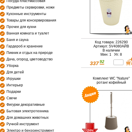
Посуда пластмассовая
Предметы сервировки, ножи
Кухонные инструменты
Товары для консервирования
Прочее для кухни
Ванная комната и туалет
Баня и сауна
Код товара: 226290
Гардероб и хранение
Артикул: SV4080АЙВ
В наличии
Пикник и отдых на природе
Мин: 1 Уп: 8
Дача, огород, цветоводство
92
337
Уборка
Для детей
Комплект WC "Nature"
Игрушки
ротанг кофейный
Интерьер
Подарки
Свечи
Фигурки декоративные
Бытовая электротехника
Для домашних животных
Ручной инструмент
Электро и бензоинструмент
-24%