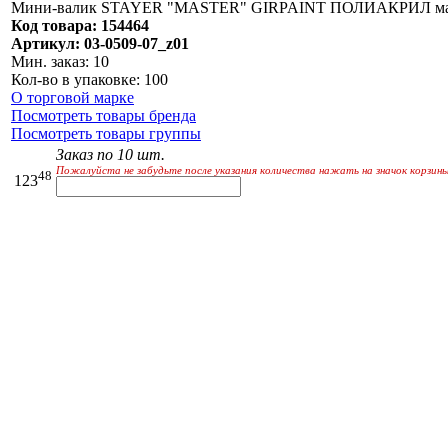
Мини-валик STAYER "MASTER" GIRPAINT ПОЛИАКРИЛ малярн
Код товара: 154464
Артикул: 03-0509-07_z01
Мин. заказ: 10
Кол-во в упаковке: 100
О торговой марке
Посмотреть товары бренда
Посмотреть товары группы
Заказ по 10 шт.
Пожалуйста не забудьте после указания количества нажать на значок корзины
48
123