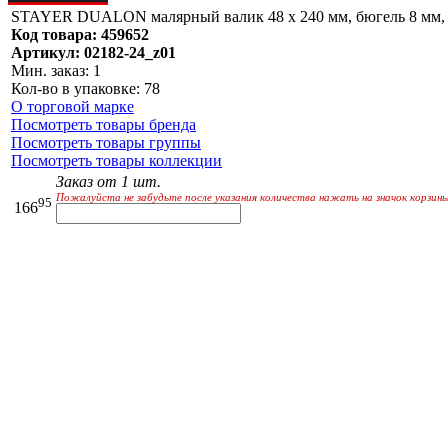
STAYER DUALON малярный валик 48 х 240 мм, бюгель 8 мм, в
Код товара: 459652
Артикул: 02182-24_z01
Мин. заказ: 1
Кол-во в упаковке: 78
О торговой марке
Посмотреть товары бренда
Посмотреть товары группы
Посмотреть товары коллекции
Заказ от 1 шт.
Пожалуйста не забудьте после указания количества нажать на значок корзины
95
166