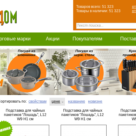
Товаров всего: 51 323
от
Товары в наличии: 51 323
от
рговые марки
Акции
Покупателям
Поста
ортировать по:
свойствам
цене
названию
новизне
Подставка для чайных
Подставка для чайных
Подстав
пакетиков "Лошадь", L12
пакетиков "Лошадь", L12
пакетиков
W9 H1 см
W9 H1 см
W9