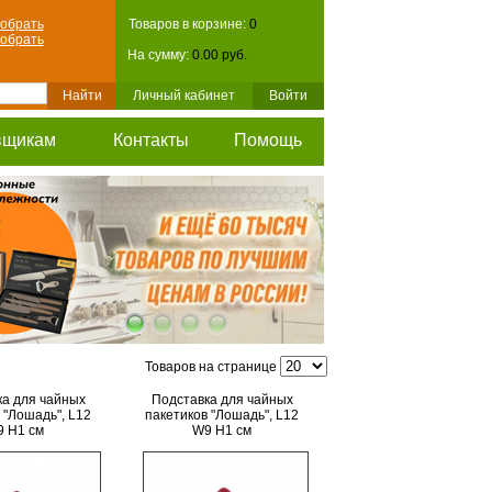
обрать
Товаров в корзине:
0
обрать
На сумму:
0.00 руб.
Личный кабинет
Войти
вщикам
Контакты
Помощь
Товаров на странице
ка для чайных
Подставка для чайных
 "Лошадь", L12
пакетиков "Лошадь", L12
 H1 см
W9 H1 см