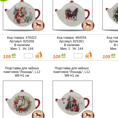
Код товара: 476422
Код товара: 464554
Код то
Артикул: 825356
Артикул: 825361
Артик
В наличии
В наличии
В 
Мин: 1 Уп: 144
Мин: 1 Уп: 144
Мин:
85
85
85
105
105
105
Подставка для чайных
Подставка для чайных
пакетиков "Лошадь", L12
пакетиков "Лошадь", L12
W9 H1 см
W9 H1 см