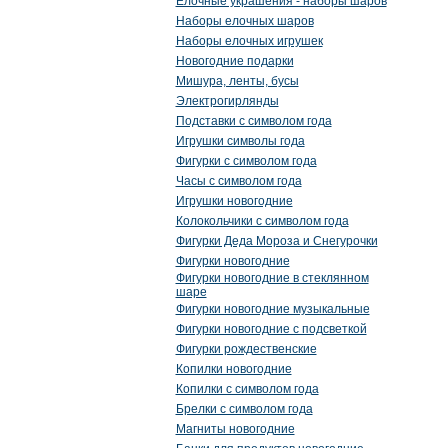
Елочные украшения - наборы шаров
Наборы елочных шаров
Наборы елочных игрушек
Новогодние подарки
Мишура, ленты, бусы
Электрогирлянды
Подставки с символом года
Игрушки символы года
Фигурки с символом года
Часы с символом года
Игрушки новогодние
Колокольчики с символом года
Фигурки Деда Мороза и Снегурочки
Фигурки новогодние
Фигурки новогодние в стеклянном
шаре
Фигурки новогодние музыкальные
Фигурки новогодние с подсветкой
Фигурки рождественские
Копилки новогодние
Копилки с символом года
Брелки с символом года
Магниты новогодние