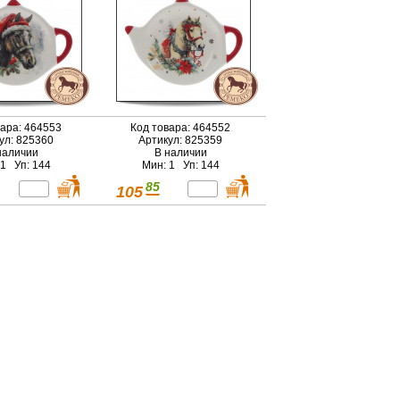
вара: 464553
Код товара: 464552
ул: 825360
Артикул: 825359
наличии
В наличии
 1 Уп: 144
Мин: 1 Уп: 144
85
105