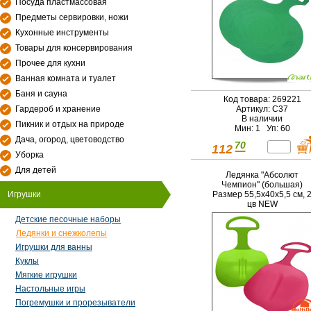
Посуда пластмассовая
Предметы сервировки, ножи
Кухонные инструменты
Товары для консервирования
Прочее для кухни
Ванная комната и туалет
Баня и сауна
Код товара: 269221
Гардероб и хранение
Артикул: С37
В наличии
Пикник и отдых на природе
Мин: 1 Уп: 60
Дача, огород, цветоводство
70
112
Уборка
Для детей
Ледянка "Абсолют
Чемпион" (большая)
Размер 55,5х40х5,5 см, 
Игрушки
цв NEW
Детские песочные наборы
Ледянки и снежколепы
Игрушки для ванны
Куклы
Мягкие игрушки
Настольные игры
Погремушки и прорезыватели